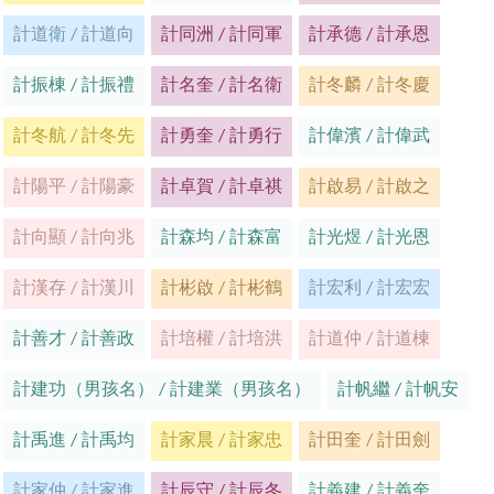
計道衛 / 計道向
計同洲 / 計同軍
計承德 / 計承恩
計振棟 / 計振禮
計名奎 / 計名衛
計冬麟 / 計冬慶
計冬航 / 計冬先
計勇奎 / 計勇行
計偉濱 / 計偉武
計陽平 / 計陽豪
計卓賀 / 計卓祺
計啟易 / 計啟之
計向顯 / 計向兆
計森均 / 計森富
計光煜 / 計光恩
計漢存 / 計漢川
計彬啟 / 計彬鶴
計宏利 / 計宏宏
計善才 / 計善政
計培權 / 計培洪
計道仲 / 計道棟
計建功（男孩名） / 計建業（男孩名）
計帆繼 / 計帆安
計禹進 / 計禹均
計家晨 / 計家忠
計田奎 / 計田劍
計家仲 / 計家進
計辰守 / 計辰冬
計義建 / 計義奎