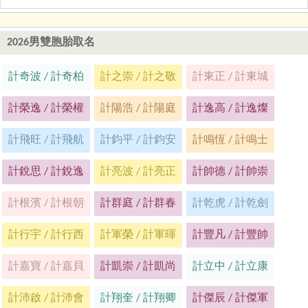
2026男雙胞胎取名
計奇波 / 計奇柏
計之崇 / 計之敬
計東正 / 計東城
計榮逸 / 計榮權
計陽浩 / 計陽庭
計逸高 / 計逸燦
計飛旺 / 計飛航
計鈞平 / 計鈞安
計鳴恆 / 計鳴士
計銳思 / 計銳逸
計亮波 / 計亮正
計帥德 / 計帥崇
計根濱 / 計根朝
計群庭 / 計群春
計乾虎 / 計乾劍
計行宇 / 計行西
計軍榮 / 計軍暉
計豐凡 / 計豐帥
計嘉寶 / 計嘉貝
計凱崇 / 計凱尚
計立中 / 計立康
計沛啟 / 計沛會
計翔奎 / 計翔卿
計傑辰 / 計傑軍