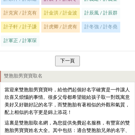
計克寅 / 計克有
計金洪 / 計金波
計辰風 / 計辰群
計子軒 / 計子謙
計虎卿 / 計虎有
計冬強 / 計冬堯
計軍正 / 計軍琛
雙胞胎男寶寶取名
當迎來雙胞胎男寶寶時，給他們起個好名字確實是一件讓人
欣喜又煩惱的事情。很多父母都希望能給孩子取一對既寓意
美好又好聽好記的名字，而雙胞胎有著相似的外觀和氣質，
配上相似的名字更是錦上添花！
這裏是雙胞胎取名網，為您提供免費起名服務，有豐富的雙
胞胎男寶寶姓名大全。其中包括：適合雙胞胎兄弟的名字、