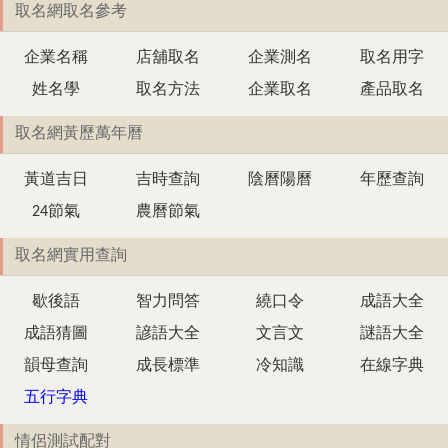
取名網取名參考
企業名稱
店舖取名
企業測名
取名用字
姓名學
取名方法
企業取名
產品取名
取名網黃歷萬年曆
黃道吉日
吉時查詢
陰曆陽曆
年歷查詢
24節氣
農曆節氣
取名網實用查詢
歇後語
智力問答
繞口令
成語大全
成語猜圖
諺語大全
文言文
謎語大全
韻母查詢
成長標準
冷知識
在線字典
五行字典
情侶測試配對