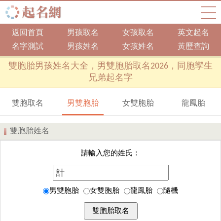
返回首頁
男孩取名
女孩取名
英文起名
名字測試
男孩姓名
女孩姓名
黃歷查詢
雙胞胎男孩姓名大全，男雙胞胎取名2026，同胞孿生
兄弟起名字
雙胞取名
男雙胞胎
女雙胞胎
龍鳳胎
雙胞胎姓名
請輸入您的姓氏：
男雙胞胎
女雙胞胎
龍鳳胎
隨機