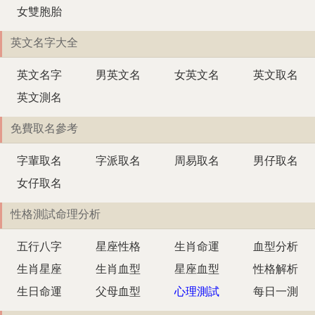
女雙胞胎
英文名字大全
英文名字
男英文名
女英文名
英文取名
英文測名
免費取名參考
字輩取名
字派取名
周易取名
男仔取名
女仔取名
性格測試命理分析
五行八字
星座性格
生肖命運
血型分析
生肖星座
生肖血型
星座血型
性格解析
生日命運
父母血型
心理測試
每日一測