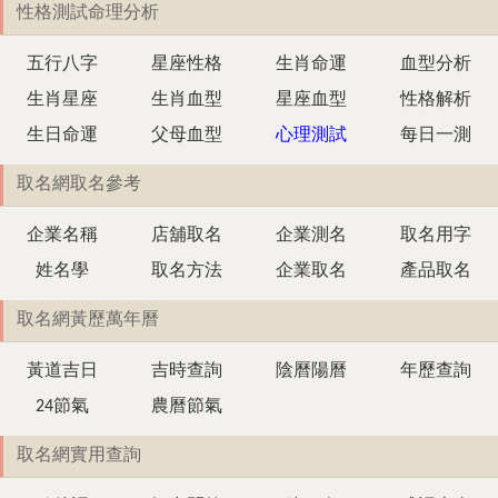
性格測試命理分析
五行八字
星座性格
生肖命運
血型分析
生肖星座
生肖血型
星座血型
性格解析
生日命運
父母血型
心理測試
每日一測
取名網取名參考
企業名稱
店舖取名
企業測名
取名用字
姓名學
取名方法
企業取名
產品取名
取名網黃歷萬年曆
黃道吉日
吉時查詢
陰曆陽曆
年歷查詢
24節氣
農曆節氣
取名網實用查詢