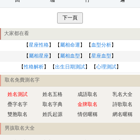
回
珈
仃
邇
大家都在看
【
星座性格
】 【
屬相命運
】 【
血型分析
】
【
屬相星座
】 【
屬相血型
】 【
星座血型
】
【
性格解析
】 【
出生日期測試
】 【
心理測試
】
取名免費測名字
姓名測試
姓名五格
成語取名
乳名大全
疊字名字
取名字典
金牌取名
詩歌取名
雙胞取名
姓氏起源
情侶暱稱
網名暱稱
男孩取名大全