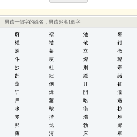
男孩一個字的姓名，男孩起名1個字
蔚
褶
池
窘
權
禮
敬
鉗
遜
蓁
立
微
斗
粳
燦
璨
抄
杜
別
帝
郜
紐
緩
諾
藹
俐
丌
征
訌
煒
開
潿
戶
蕙
咯
過
咪
鞍
衛
椋
斧
揩
瑞
堆
邦
戈
勃
郯
薄
清
床
單