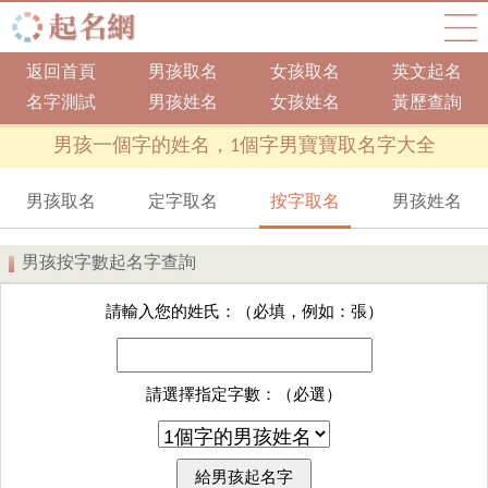
返回首頁
男孩取名
女孩取名
英文起名
名字測試
男孩姓名
女孩姓名
黃歷查詢
男孩一個字的姓名，1個字男寶寶取名字大全
男孩取名
定字取名
按字取名
男孩姓名
男孩按字數起名字查詢
請輸入您的姓氏：（必填，例如：張）
請選擇指定字數：（必選）