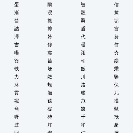
蛋
鴯
被
信
漸
浸
飄
黧
醬
搠
甬
垢
詰
擰
盾
宮
澤
妗
代
努
吉
修
暖
皙
囈
痙
詡
夯
簽
笛
朝
鎂
軼
埂
飯
秉
力
敵
川
鑒
沭
蛔
路
伏
貢
顛
艦
兀
嘏
鞣
范
攫
龠
礎
餞
髦
呀
磚
千
抵
波
坪
咚
豢