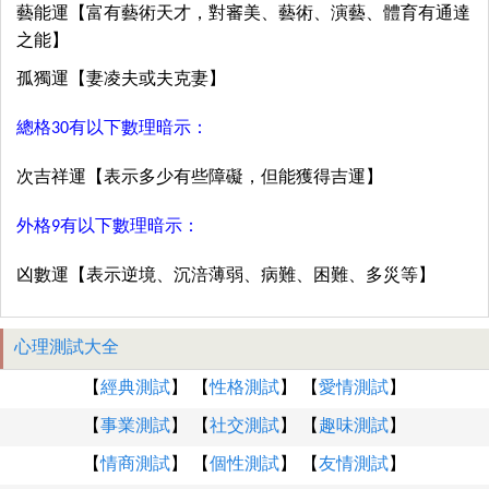
藝能運【富有藝術天才，對審美、藝術、演藝、體育有通達
之能】
孤獨運【妻凌夫或夫克妻】
總格30有以下數理暗示：
次吉祥運【表示多少有些障礙，但能獲得吉運】
外格9有以下數理暗示：
凶數運【表示逆境、沉涪薄弱、病難、困難、多災等】
心理測試大全
【
經典測試
】 【
性格測試
】 【
愛情測試
】
【
事業測試
】 【
社交測試
】 【
趣味測試
】
【
情商測試
】 【
個性測試
】 【
友情測試
】