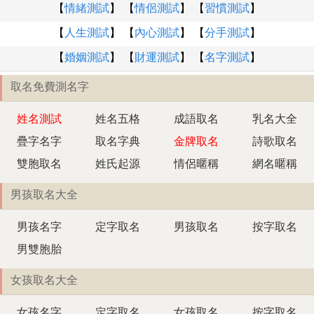
【
情緒測試
】 【
情侶測試
】 【
習慣測試
】
【
人生測試
】 【
內心測試
】 【
分手測試
】
【
婚姻測試
】 【
財運測試
】 【
名字測試
】
取名免費測名字
姓名測試
姓名五格
成語取名
乳名大全
疊字名字
取名字典
金牌取名
詩歌取名
雙胞取名
姓氏起源
情侶暱稱
網名暱稱
男孩取名大全
男孩名字
定字取名
男孩取名
按字取名
男雙胞胎
女孩取名大全
女孩名字
定字取名
女孩取名
按字取名