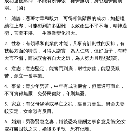
成功運被壓抑，不能有所伸張，徒勞無功，身心過勞而病
弱。（凶）
1、總論：憑著才華和毅力，可得相當階段的成功，如想繼
續往上爬，可能碰到許多困難，以致產生不平不滿，精神過
勞，苦悶不堪。一生事業變化很大。
2、性格：有領導和創業的才能，凡事有計劃性的安排，有
技藝方面的特長，可得人讚賞，為人仁慈，但好面子，有時
大言不慚，而被誤會有自大之嫌，為人努力且理想頗高。
3、意志：意志堅定，能奮鬥到底，耐性亦佳，能忍受艱
苦，創立一番事業。
4、事業：青少年勞苦，中年有成功機會，但應適可而止，
不可貪得無厭，免勞民傷財，守則無憂。
5、家庭：有父母緣薄或早亡之兆，靠自力更生。男命夫妻
較安定，女命恐有反目。
6、婚姻：男娶賢慧之妻，婚後恐為應酬之事多意見衝突;女
嫁好勝固執之夫，婚後多爭執，恐有仳離。