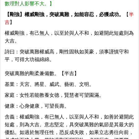
數理對人影響不大。】
【剛強】權威剛強，突破萬難，如能容忍，必獲成功。
【
半
吉
】
權威剛強，有己無人，以至於與人不和，如避開此短處則為
大吉。
詩曰：突破萬難權威高，剛性固執如英豪，須事謹慎守和
平，可得大功福綿綿。
突破萬難的剛柔兼備數。【半吉】
基業：天宮、將星、威武、藝術、文明。
家庭：女性若能教養女德，賢慧者可望園滿。
健康：心身健康，可望長壽。
含義：權威剛強，有已無人，以至與人不和，如善於避開此
短處，則為大吉。意志堅定，具突破萬難的氣節是其最大的
優點。如過於無理任性，恐反成失敗，如果立志勇往向前，