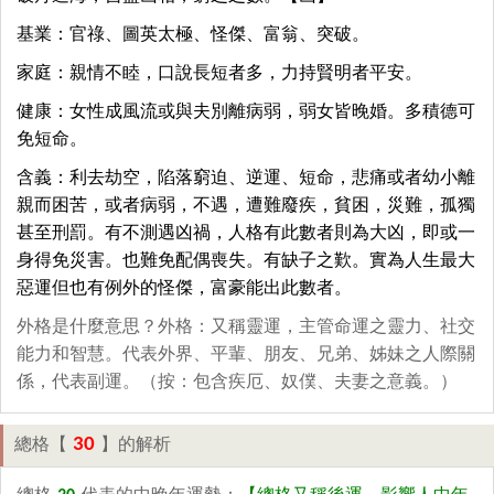
基業：官祿、圖英太極、怪傑、富翁、突破。
家庭：親情不睦，口說長短者多，力持賢明者平安。
健康：女性成風流或與夫別離病弱，弱女皆晚婚。多積德可
免短命。
含義：利去劫空，陷落窮迫、逆運、短命，悲痛或者幼小離
親而困苦，或者病弱，不遇，遭難廢疾，貧困，災難，孤獨
甚至刑罰。有不測遇凶禍，人格有此數者則為大凶，即或一
身得免災害。也難免配偶喪失。有缺子之歎。實為人生最大
惡運但也有例外的怪傑，富豪能出此數者。
外格是什麼意思？外格：又稱靈運，主管命運之靈力、社交
能力和智慧。代表外界、平輩、朋友、兄弟、姊妹之人際關
係，代表副運。（按：包含疾厄、奴僕、夫妻之意義。）
30
總格【
】的解析