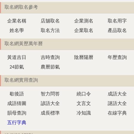
取名網取名參考
企業名稱
店舖取名
企業測名
取名用字
姓名學
取名方法
企業取名
產品取名
取名網黃歷萬年曆
黃道吉日
吉時查詢
陰曆陽曆
年歷查詢
24節氣
農曆節氣
取名網實用查詢
歇後語
智力問答
繞口令
成語大全
成語猜圖
諺語大全
文言文
謎語大全
韻母查詢
成長標準
冷知識
在線字典
五行字典