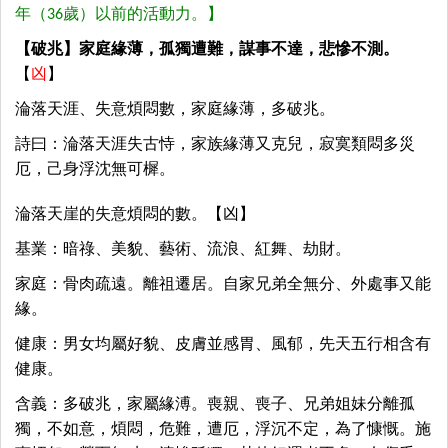
年（36歲）以前的活動力。】
【破兆】家庭緣薄，孤獨遭難，謀事不達，悲慘不測。
【
凶
】
淪落天涯、失意煩悶數，家庭緣薄，多破兆。
詩曰：淪落天涯失古恃，家族緣薄又克兒，寂寞類悶多災
厄，己身浮沈無可樨。
淪落天崖的失意煩悶的數。【凶】
基業：暗祿、美貌、藝術、流浪、紅舞、劫財。
家庭：骨肉疏遠。離祖遷居。自家兄弟全無分、外處事又能
緣。
健康：男女均屬好貌、皮膚並感胃、風郁，先天五行相含有
健康。
含義：多破兆，家屬緣溥。喪親、喪子、兄弟姐妹分離孤
獨，不如意，煩悶，危難，遭厄，浮沉不定，為了慷慨。施