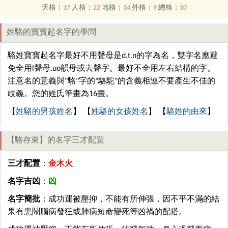
天格：
17
人格：
22
地格：
14
外格：
9
總格：
30
姓駱的寶寶起名字的學問
駱姓寶寶起名字最好不用聲母是d.t.n的字為名，雙字名應避
免全用l聲母.uo韻母或去聲字。最好不全用左右結構的字。
注意名的意義與"駱"字的"駱駝"的含義相連不要產生不佳的
歧義。您的姓氏筆畫為16畫。
【
姓駱的男孩姓名
】 【
姓駱的女孩姓名
】 【
駱姓的由來
】
【駱存東】的名字三才配置
三才配置
：
金木火
名字吉凶
：
凶
名字簡批
：成功運被壓抑，不能有所伸張，因不平不滿的結
果有患鬧腦病發狂或肺病短命變死等凶禍的配搭。