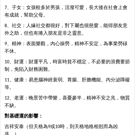
7、子女：女孩較多於男孩，活潑可愛，長大後在社會上會
有成就，幫助父母。
8、社交：人緣社交都很好，對下屬也很慈愛，能得朋友意
外之助，但也有捲入朋友是非之靈意。
9、精神：表面樂觀，內心操勞，精神不安定，為事業勞碌
不休。
10、財運：財運平凡，時富時貧不穩定，不必要的浪費要節
制，免陷入財務困難。
11、健康：易患腦神經衰弱、胃腸、肝膽機能、內分泌障礙
等。
12、老運：晚景苦中帶樂，喜憂參半，精神不安之兆，物質
不缺。
對基礎運的影響：
吉祥安泰（但天格為9或10時，則天格地格相剋而為凶
兆。）