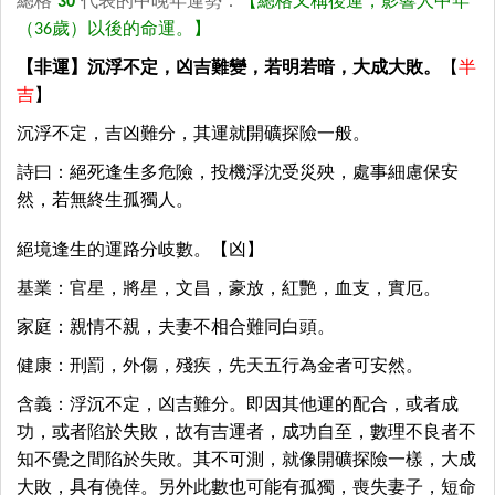
總格
30
代表的中晚年運勢：
【總格又稱後運，影響人中年
（36歲）以後的命運。】
【非運】沉浮不定，凶吉難變，若明若暗，大成大敗。
【
半
吉
】
沉浮不定，吉凶難分，其運就開礦探險一般。
詩曰：絕死逢生多危險，投機浮沈受災殃，處事細慮保安
然，若無終生孤獨人。
絕境逢生的運路分岐數。【凶】
基業：官星，將星，文昌，豪放，紅艷，血支，實厄。
家庭：親情不親，夫妻不相合難同白頭。
健康：刑罰，外傷，殘疾，先天五行為金者可安然。
含義：浮沉不定，凶吉難分。即因其他運的配合，或者成
功，或者陷於失敗，故有吉運者，成功自至，數理不良者不
知不覺之間陷於失敗。其不可測，就像開礦探險一樣，大成
大敗，具有僥倖。另外此數也可能有孤獨，喪失妻子，短命