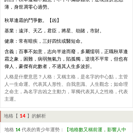
詩曰：秋草逢霜不如意，不平不滿卻難依，逆境挫折意志
薄，身世凋零心過勞。
秋草逢霜的鬥爭數。【凶】
基業：遠洋、天乙，君臣，將星、劫賭，市財。
健康：常有暗疾，三好四怯或醫短命。
含義；百事不如意，志向半途而廢，多屬懦弱，正職秋草逢
霜之象，困難，病弱無氣力，陷孤獨，逆境不平常，但也有
偉人，豪傑有此數者，不過其人生多波折。
人格是什麼意思？人格：又稱主格，是名字的中心點，主管
人一生命運。代表其人形性、自我意識、人生觀念；如命理
之命主，為名字吉凶之主動力，單獨代表其人之性格，代表
主運。
14
地格【
】的解析
地格
14
代表的青少年運勢：
【地格數又稱前運，影響人中