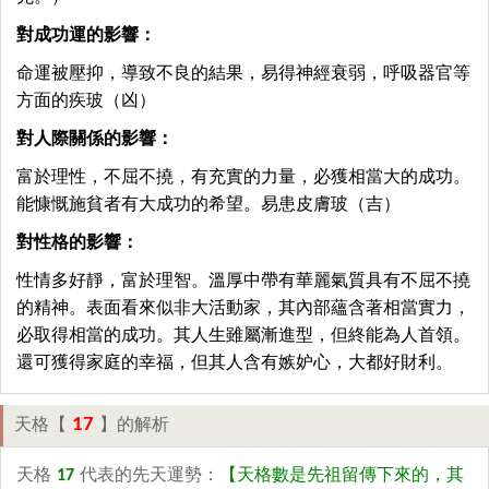
對成功運的影響：
命運被壓抑，導致不良的結果，易得神經衰弱，呼吸器官等
方面的疾玻（凶）
對人際關係的影響：
富於理性，不屈不撓，有充實的力量，必獲相當大的成功。
能慷慨施貧者有大成功的希望。易患皮膚玻（吉）
對性格的影響：
性情多好靜，富於理智。溫厚中帶有華麗氣質具有不屈不撓
的精神。表面看來似非大活動家，其內部蘊含著相當實力，
必取得相當的成功。其人生雖屬漸進型，但終能為人首領。
還可獲得家庭的幸福，但其人含有嫉妒心，大都好財利。
17
天格【
】的解析
天格
17
代表的先天運勢：
【天格數是先祖留傳下來的，其