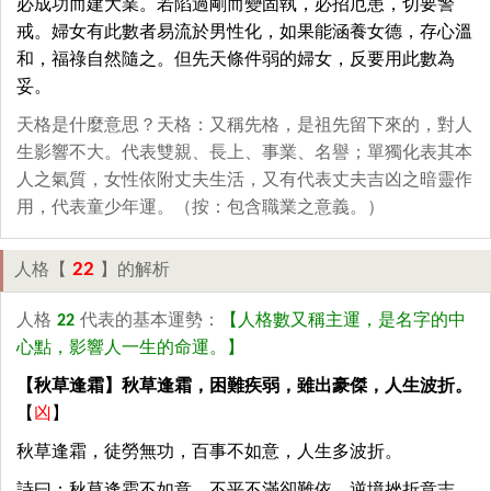
必成功而建大業。若陷過剛而變固執，必招厄患，切要警
戒。婦女有此數者易流於男性化，如果能涵養女德，存心溫
和，福祿自然隨之。但先天條件弱的婦女，反要用此數為
妥。
天格是什麼意思？天格：又稱先格，是祖先留下來的，對人
生影響不大。代表雙親、長上、事業、名譽；單獨化表其本
人之氣質，女性依附丈夫生活，又有代表丈夫吉凶之暗靈作
用，代表童少年運。（按：包含職業之意義。）
22
人格【
】的解析
人格
22
代表的基本運勢：
【人格數又稱主運，是名字的中
心點，影響人一生的命運。】
【秋草逢霜】秋草逢霜，困難疾弱，雖出豪傑，人生波折。
【
凶
】
秋草逢霜，徒勞無功，百事不如意，人生多波折。