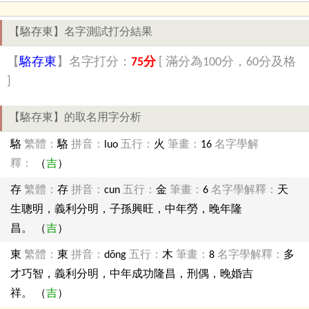
【駱存東】名字測試打分結果
【
駱存東
】名字打分：
75分
[ 滿分為100分，60分及格
]
【駱存東】的取名用字分析
駱
繁體：
駱
拼音：
luo
五行：
火
筆畫：
16
名字學解
釋：
（
吉
）
存
繁體：
存
拼音：
cun
五行：
金
筆畫：
6
名字學解釋：
天
生聰明，義利分明，子孫興旺，中年勞，晚年隆
昌。 （
吉
）
東
繁體：
東
拼音：
dōng
五行：
木
筆畫：
8
名字學解釋：
多
才巧智，義利分明，中年成功隆昌，刑偶，晚婚吉
祥。 （
吉
）