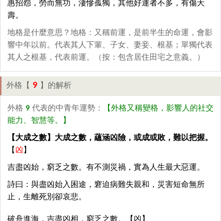
惠招怨，勞而無功，淒慘孤獨，其他好運者不多，有傷夭
壽。
地格是什麼意思？地格：又稱前運，是前半生的命運，會影
響中年以前。代表其人下輩、子女、妻妾、根基；單獨代表
其人之根基，代表前運。（按：包含居住田宅之意義。）
9
外格【
】的解析
外格
9
代表的中青年運勢：
【外格又稱變格，影響人的社交
能力、智慧等。】
【大成之數】大成之數，蘊涵凶險，或成或敗，難以把握。
【
凶
】
吉盡凶始，窮乏之數。有不測災禍，實為人生最大惡運。
詩曰：與盡凶始入困途，窘迫病難失親和，災害短命無所
止，生離死別卻哀悲。
破舟進海，吉盡凶相，窮乏之數。【凶】