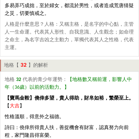
多易弄巧成拙，至於婦女，都流於男性，或者造成荒唐猜疑
之災，切要慎戒之。
人格是什麼意思？人格：又稱主格，是名字的中心點，主管
人一生命運。代表其人形性、自我意識、人生觀念；如命理
之命主，為名字吉凶之主動力，單獨代表其人之性格，代表
主運。
32
地格【
】的解析
地格
32
代表的青少年運勢：
【地格數又稱前運，影響人中
年（36歲）以前的活動力。】
【寶馬金鞍】僥倖多望，貴人得助，財帛如裕，繁榮至上。
【
大吉
】
性格溫順，得意外之福德。
詩曰：僥倖所得貴人扶，善捉機會有財富，認真努力向前
程，家門隆昌得富榮。