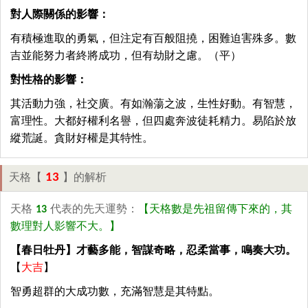
對人際關係的影響：
有積極進取的勇氣，但注定有百般阻撓，困難迫害殊多。數
吉並能努力者終將成功，但有劫財之慮。（平）
對性格的影響：
其活動力強，社交廣。有如瀚蕩之波，生性好動。有智慧，
富理性。大都好權利名譽，但四處奔波徒耗精力。易陷於放
縱荒誕。貪財好權是其特性。
13
天格【
】的解析
天格
13
代表的先天運勢：
【天格數是先祖留傳下來的，其
數理對人影響不大。】
【春日牡丹】才藝多能，智謀奇略，忍柔當事，鳴奏大功。
【
大吉
】
智勇超群的大成功數，充滿智慧是其特點。