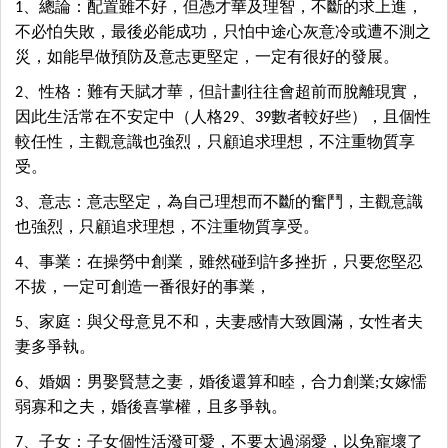
1、總論：配置雖不好，但憑才華及理智，不斷的求上進，
不必怕失敗，最後必能成功，只怕中途心灰意冷或遭不測之
災，如能早做預防及意志更堅定，一定有很好的發展。
2、性格：難有天賦才華，但計劃往往會超前而脫離現實，
因此生活常在不安定中（人格29、39數者較好些），且個性
較任性，主觀意識也強烈，只顧追求理想，不注重物質享
受。
3、意志：意志堅定，為自己理想而不斷的奮鬥，主觀意識
也強烈，只顧追求理想，不注重物質享受。
4、事業：在操勞中創業，雖然碰到許多挫折，只要您堅忍
不拔，一定可創造一番很好的事業，
5、家庭：與父母意見不和，夫妻感情大致圓滿，女性者夫
妻多爭執。
6、婚姻：男娶賢慧之妻，婚後還算和睦，合力創業;女嫁懦
弱寡和之夫，婚後喜掌權，且多爭執。
7、子女：子女個性活潑可愛，不要太過溺愛，以免寵壞了