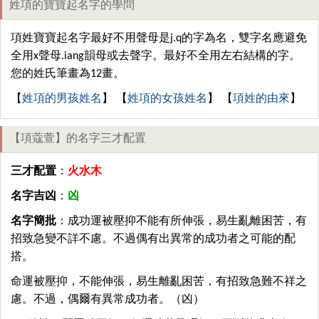
姓項的寶寶起名字的學問
項姓寶寶起名字最好不用聲母是j.q的字為名，雙字名應避免
全用x聲母.iang韻母或去聲字。最好不全用左右結構的字。
您的姓氏筆畫為12畫。
【
姓項的男孩姓名
】 【
姓項的女孩姓名
】 【
項姓的由來
】
【項蔻萱】的名字三才配置
三才配置
：
火水木
名字吉凶
：
凶
名字簡批
：成功運被壓抑不能有所伸張，易生亂離困苦，有
招致急變不詳不慮。不過偶有出異常的成功者之可能的配
搭。
命運被壓抑，不能伸張，易生離亂困苦，有招致急難不祥之
慮。不過，偶爾有異常成功者。（凶）