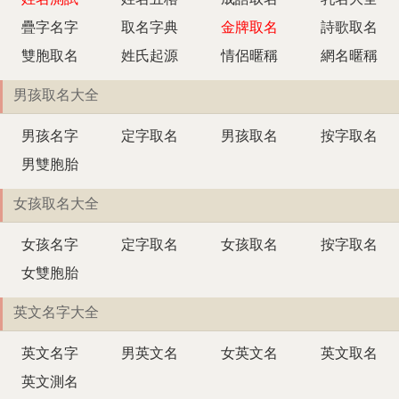
姓名測試
姓名五格
成語取名
乳名大全
疊字名字
取名字典
金牌取名
詩歌取名
雙胞取名
姓氏起源
情侶暱稱
網名暱稱
男孩取名大全
男孩名字
定字取名
男孩取名
按字取名
男雙胞胎
女孩取名大全
女孩名字
定字取名
女孩取名
按字取名
女雙胞胎
英文名字大全
英文名字
男英文名
女英文名
英文取名
英文測名