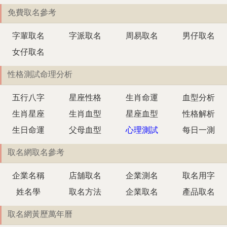
免費取名參考
字輩取名
字派取名
周易取名
男仔取名
女仔取名
性格測試命理分析
五行八字
星座性格
生肖命運
血型分析
生肖星座
生肖血型
星座血型
性格解析
生日命運
父母血型
心理測試
每日一測
取名網取名參考
企業名稱
店舖取名
企業測名
取名用字
姓名學
取名方法
企業取名
產品取名
取名網黃歷萬年曆