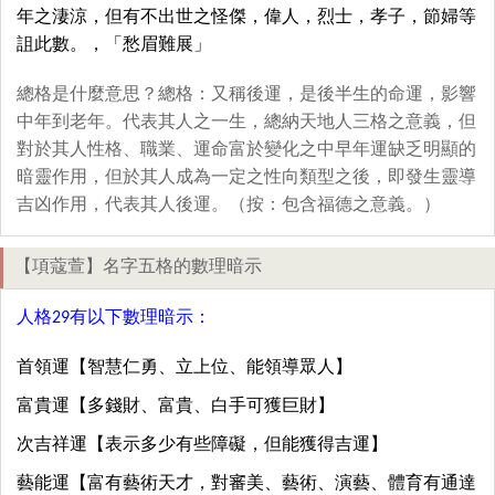
年之淒涼，但有不出世之怪傑，偉人，烈士，孝子，節婦等
詛此數。，「愁眉難展」
總格是什麼意思？總格：又稱後運，是後半生的命運，影響
中年到老年。代表其人之一生，總納天地人三格之意義，但
對於其人性格、職業、運命富於變化之中早年運缺乏明顯的
暗靈作用，但於其人成為一定之性向類型之後，即發生靈導
吉凶作用，代表其人後運。（按：包含福德之意義。）
【項蔻萱】名字五格的數理暗示
人格29有以下數理暗示：
首領運【智慧仁勇、立上位、能領導眾人】
富貴運【多錢財、富貴、白手可獲巨財】
次吉祥運【表示多少有些障礙，但能獲得吉運】
藝能運【富有藝術天才，對審美、藝術、演藝、體育有通達