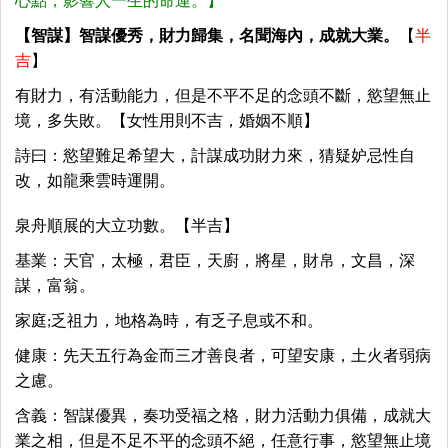
心點，影響人一生的命運。】
【智謀】智謀優秀，財力歸集，名聞海內，成就大業。
【
半
吉
】
有財力，有活動能力，但是不平不足的念頭不斷，慾望無止
境，多失敗。【女性用則不吉，婚姻不順】
詩曰：慾望難足希望大，計謀成功財力來，猜疑妒忌性自
改，如龍乘雲時運開。
泉舟順展的大立功數。【半吉】
基業：天官，太極，君臣，天廚，將星，財帛，文昌，深
謀，富翁。
家庭;乏祖力，地格為時，有乏子息或不和。
健康：先天五行為金而三才善良者，可望安康，土火者弱病
之慮。
含義：智謀優異，奏功受福之格，財力活動力俱備，成就大
業之相，但是不足不平的念頭不絕，任意行事，慾望無止境