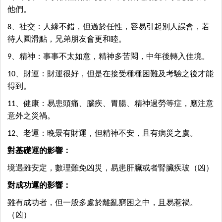
他們。
8、社交：人緣不錯，但過於任性，容易引起別人誤會，若
待人圓滑點，兄弟朋友會更和睦。
9、精神：事事不太如意，精神多苦悶，中年後轉入佳境。
10、財運：財運很好，但是在接受種種困難及考驗之後才能
得到。
11、健康：易患頭痛、腦疾、胃腸、精神過勞等症，應注意
意外之災禍。
12、老運：晚景有財運，但精神不安，且有病災之虞。
對基礎運的影響：
境遇雖安定，數理難免凶災，易患肝臟或者腎臟疾玻（凶）
對成功運的影響：
雖有成功者，但一般多處於離亂窮困之中，且易惹禍。
（凶）