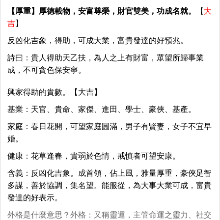
【厚重】厚德載物，安富尊榮，財官雙美，功成名就。
【
大
吉
】
反凶化吉象，得助，可成大業，富貴發達的好預兆。
詩曰：貴人得助天乙扶，為人之上有財富，眾望所歸事業
成，不可貪色保安寧。
興家得助的貴數。【大吉】
基業：天官、貴命、家傑、進田、學士、豪俠、基產。
家庭：春日花開，可望家庭圓滿，男子有賢妻，女子不宜早
婚。
健康：花草逢春，貴弱於色情，戒慎者可望安康。
含義：反凶化吉象。成首領，佔上風，雅量厚重，豪俠足智
多謀，善於協調，集名望。能服從，為大事大業可成，富貴
發達的好表示。
外格是什麼意思？外格：又稱靈運，主管命運之靈力、社交