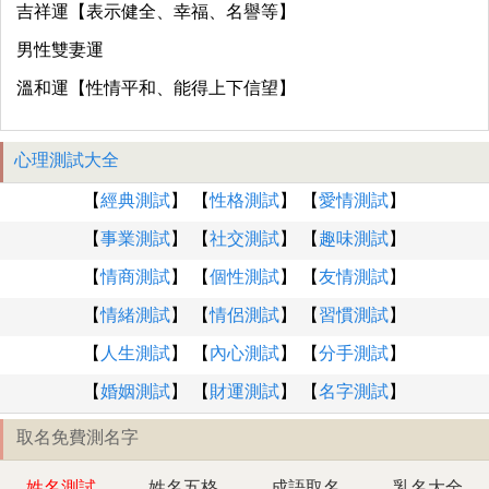
吉祥運【表示健全、幸福、名譽等】
男性雙妻運
溫和運【性情平和、能得上下信望】
心理測試大全
【
經典測試
】 【
性格測試
】 【
愛情測試
】
【
事業測試
】 【
社交測試
】 【
趣味測試
】
【
情商測試
】 【
個性測試
】 【
友情測試
】
【
情緒測試
】 【
情侶測試
】 【
習慣測試
】
【
人生測試
】 【
內心測試
】 【
分手測試
】
【
婚姻測試
】 【
財運測試
】 【
名字測試
】
取名免費測名字