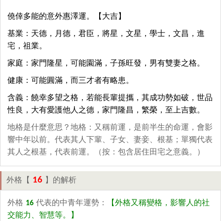
僥倖多能的意外惠澤運。【大吉】
基業：天德，月德，君臣，將星，文星，學士，文昌，進
宅，祖業。
家庭：家門隆星，可能園滿，子孫旺發，男有雙妻之格。
健康：可能圓滿，而三才者有略患。
含義：饒幸多望之格，若能長輩提攜，其成功勢如破，世品
性良，大有愛護他人之德，家門隆昌，繁榮，至上吉數。
地格是什麼意思？地格：又稱前運，是前半生的命運，會影
響中年以前。代表其人下輩、子女、妻妾、根基；單獨代表
其人之根基，代表前運。（按：包含居住田宅之意義。）
16
外格【
】的解析
外格
16
代表的中青年運勢：
【外格又稱變格，影響人的社
交能力、智慧等。】