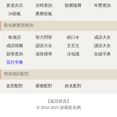
黃道吉日
吉時查詢
陰曆陽曆
年歷查詢
24節氣
農曆節氣
取名網實用查詢
歇後語
智力問答
繞口令
成語大全
成語猜圖
諺語大全
文言文
謎語大全
韻母查詢
成長標準
冷知識
在線字典
五行字典
情侶測試配對
血型配對
紫微配對
姓名配對
【
返回首頁
】
© 2016-2025 諸葛取名網