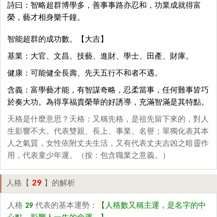
詩曰：智略超群博學多，善事事路亦忍和，功業成就得富
榮，藝才相身樂千鐘。
智能超群的成功數。【大吉】
基業：大官、文昌、技藝、進財、學士、田產、財庫。
健康：可能健全長壽、先天五行不和者不遇。
含義：富學藝才能，有智謀奇略，忍柔當事，任何難事皆巧
於奏大功。為得享福貴榮華的好誘導，充滿智滿是其特點。
天格是什麼意思？天格：又稱先格，是祖先留下來的，對人
生影響不大。代表雙親、長上、事業、名譽；單獨化表其本
人之氣質，女性依附丈夫生活，又有代表丈夫吉凶之暗靈作
用，代表童少年運。（按：包含職業之意義。）
29
人格【
】的解析
人格
29
代表的基本運勢：
【人格數又稱主運，是名字的中