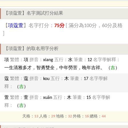
【項蔻萱】名字測試打分結果
【
項蔻萱
】名字打分：
75分
[ 滿分為100分，60分及格
]
【項蔻萱】的取名用字分析
項
繁體：
項
拼音：
xiang
五行：
水
筆畫：
12
名字學解釋：
一生清雅多才，智勇雙全，中年勞苦，晚年吉祥。 （
吉
）
蔻
繁體：
蔻
拼音：
kou
五行：
木
筆畫：
17
名字學解
釋：
（
吉
）
萱
繁體：
萱
拼音：
xuān
五行：
木
筆畫：
15
名字學解
釋：
（
吉
）
天格：
13
人格：
29
地格：
32
外格：
16
總格：
44