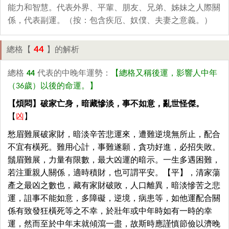
能力和智慧。代表外界、平輩、朋友、兄弟、姊妹之人際關
係，代表副運。（按：包含疾厄、奴僕、夫妻之意義。）
44
總格【
】的解析
總格
44
代表的中晚年運勢：
【總格又稱後運，影響人中年
（36歲）以後的命運。】
【煩悶】破家亡身，暗藏慘淡，事不如意，亂世怪傑。
【
凶
】
愁眉難展破家財，暗淡辛苦悲運來，遭難逆境無所止，配合
不宜有橫死。難用心計，事難遂願，貪功好進，必招失敗。
鬚眉難展，力量有限數，最大凶運的暗示。一生多遇困難，
若注重親人關係，適時積財，也可謂平安。【平】，清家蕩
產之最凶之數也，藏有家財破敗，人口離異，暗淡慘苦之悲
運，詛事不能如意，多障礙，逆境，病患等，如他運配合關
係有致發狂橫死等之不幸，於壯年或中年時如有一時的幸
運，然而至於中年末就傾瀉一盡，故斯時應謹慎節儉以濟晚