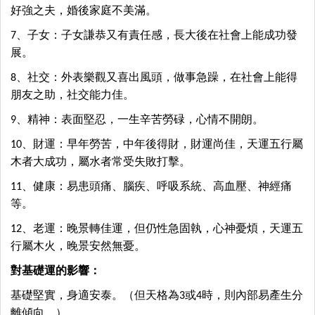
好強之夫，婚後家庭不美滿。
7、子女：子女謙恭又有責任感，長大後在社會上能成功發
展。
8、社交：外表樂觀又喜出風頭，做事急躁，在社會上能得
朋友之助，社交能力佳。
9、精神：表面堅忍，一生辛苦勞碌，心情不開朗。
10、財運：早年勞苦，中年後得財，財運尚佳，天運五行屬
木者大成功，屬水者常受失敗打擊。
11、健康：易患頭痛、腦疾、呼吸系統、高血壓、神經痛
等。
12、老運：晚景轉佳運，但仍性急固執，心神憂煩，天運五
行屬木火，晚景安然無憂。
對基礎運的影響：
基礎堅實，身適安泰。（但天格為3或4時，則內部易產生分
離傾向。）