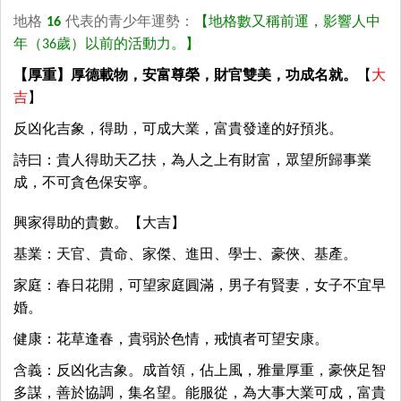
地格
16
代表的青少年運勢：
【地格數又稱前運，影響人中
年（36歲）以前的活動力。】
【厚重】厚德載物，安富尊榮，財官雙美，功成名就。
【
大
吉
】
反凶化吉象，得助，可成大業，富貴發達的好預兆。
詩曰：貴人得助天乙扶，為人之上有財富，眾望所歸事業
成，不可貪色保安寧。
興家得助的貴數。【大吉】
基業：天官、貴命、家傑、進田、學士、豪俠、基產。
家庭：春日花開，可望家庭圓滿，男子有賢妻，女子不宜早
婚。
健康：花草逢春，貴弱於色情，戒慎者可望安康。
含義：反凶化吉象。成首領，佔上風，雅量厚重，豪俠足智
多謀，善於協調，集名望。能服從，為大事大業可成，富貴