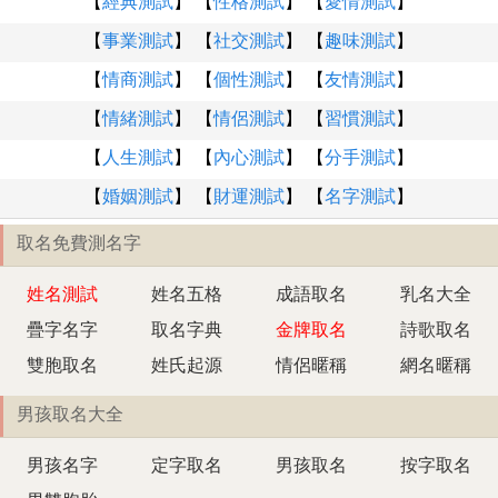
【
經典測試
】 【
性格測試
】 【
愛情測試
】
【
事業測試
】 【
社交測試
】 【
趣味測試
】
【
情商測試
】 【
個性測試
】 【
友情測試
】
【
情緒測試
】 【
情侶測試
】 【
習慣測試
】
【
人生測試
】 【
內心測試
】 【
分手測試
】
【
婚姻測試
】 【
財運測試
】 【
名字測試
】
取名免費測名字
姓名測試
姓名五格
成語取名
乳名大全
疊字名字
取名字典
金牌取名
詩歌取名
雙胞取名
姓氏起源
情侶暱稱
網名暱稱
男孩取名大全
男孩名字
定字取名
男孩取名
按字取名