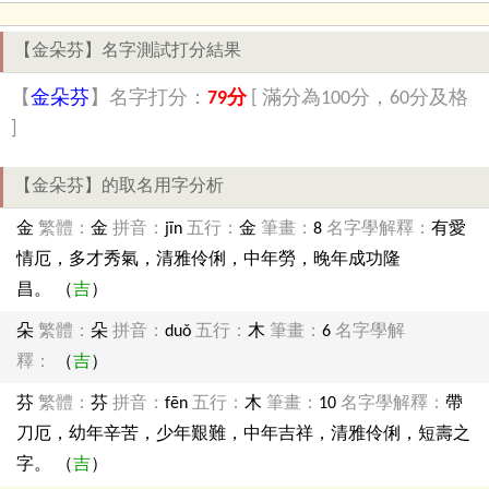
【金朵芬】名字測試打分結果
【
金朵芬
】名字打分：
79分
[ 滿分為100分，60分及格
]
【金朵芬】的取名用字分析
金
繁體：
金
拼音：
jīn
五行：
金
筆畫：
8
名字學解釋：
有愛
情厄，多才秀氣，清雅伶俐，中年勞，晚年成功隆
昌。 （
吉
）
朵
繁體：
朵
拼音：
duǒ
五行：
木
筆畫：
6
名字學解
釋：
（
吉
）
芬
繁體：
芬
拼音：
fēn
五行：
木
筆畫：
10
名字學解釋：
帶
刀厄，幼年辛苦，少年艱難，中年吉祥，清雅伶俐，短壽之
字。 （
吉
）