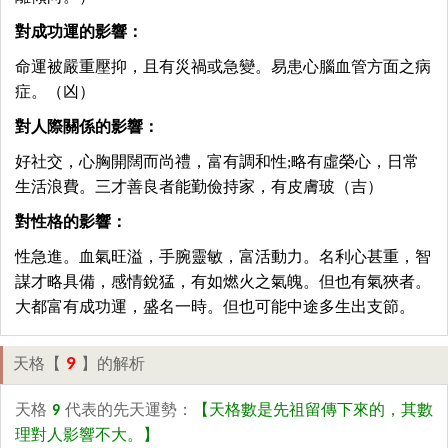
對成功運的影響：
命運被嚴重壓抑，且有災禍或急變。易患心腦血管方面之病
症。（凶）
對人際關係的影響：
好社交，心胸開闊而尚禮，富有調和性;略有虛榮心，日常
生活浪費。三才善良者能勤儉持家，有皮膚玻（吉）
對性格的影響：
性急進。血氣旺溢，手腕靈敏，富活動力。名利心甚重，智
謀才略具備，感情銳猛，有如燃火之氣魄。但也有氣狹者。
大都富有成功運，盛名一時。但也可能中途多生出支節。
9
天格【
】的解析
天格
9
代表的先天運勢：
【天格數是先祖留傳下來的，其數
理對人影響不大。】