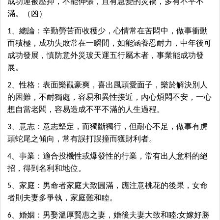
成功運被壓抑，不能伸張，且有急變的災禍，多有不平不
滿。（凶）
1、總論：辛勤勞苦而收穫少，心情常在苦悶中，做事衝動
而積極，成功失敗常在一瞬間，如能涵養忍耐力，中年後可
成功發展，慎防意外災玻天運五行屬木者，事業能成功發
展。
2、性格：表面樂觀豪爽，喜出風頭愛面子，樂於解決別人
的困難，不耐獨處，容易和異性接近，內心煩悶不安，一心
想自當老闆，容易造成不平不滿的人生過程。
3、意志：意志堅定，而獨斷獨行，但耐心不足，做事有虎
頭蛇尾之傾向，常有誤打誤撞而獲財利者。
4、事業：適合投機性或爆發性的行業，常有出人意料的絕
招，得到名利和地位。
5、家庭：男命者家庭大致圓滿，應注意桃花的後果，女命
者則夫妻多爭執，家庭難和睦。
6、婚姻：男娶溫厚賢惠之妻，婚後夫妻大致和睦;女嫁好勝