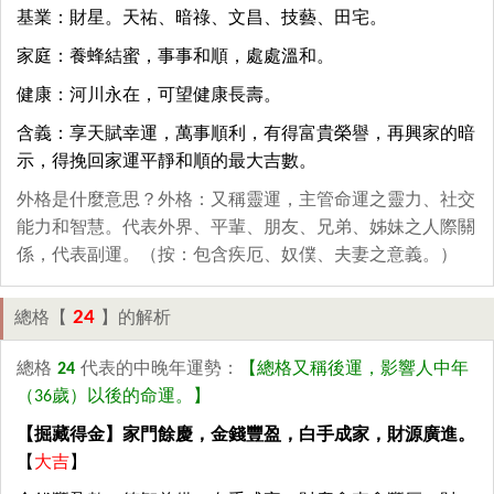
基業：財星。天祐、暗祿、文昌、技藝、田宅。
家庭：養蜂結蜜，事事和順，處處溫和。
健康：河川永在，可望健康長壽。
含義：享天賦幸運，萬事順利，有得富貴榮譽，再興家的暗
示，得挽回家運平靜和順的最大吉數。
外格是什麼意思？外格：又稱靈運，主管命運之靈力、社交
能力和智慧。代表外界、平輩、朋友、兄弟、姊妹之人際關
係，代表副運。（按：包含疾厄、奴僕、夫妻之意義。）
24
總格【
】的解析
總格
24
代表的中晚年運勢：
【總格又稱後運，影響人中年
（36歲）以後的命運。】
【掘藏得金】家門餘慶，金錢豐盈，白手成家，財源廣進。
【
大吉
】