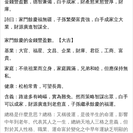
金錢豐盈數，德智兼備，白手成家，財產愈來愈豐厚，財
庫。
詩曰：家門餘慶福無疆，子孫繁榮富貴強，白手成家立大
業，財源廣進智謀全。
家門餘慶的金錢豐盈數。【大吉】
基業：大官、福星、文昌、企業，財庫、君臣，工商、富
貴。
家庭；不依祖業而立身，家庭圓滿，兄弟和睦，但應保持無
私。
健康：松柏常青，可望長壽。
含義：路途多有崎嶇，實為難免。然而策略智謀出眾，白手
可以成家，財源廣進到老愈直，子孫繼承餘慶的福運。
總格是什麼意思？總格：又稱後運，是後半生的命運，影響
中年到老年。代表其人之一生，總納天地人三格之意義，但
對於其人性格、職業、運命富於變化之中早年運缺乏明顯的