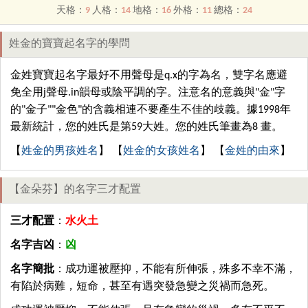
天格：
9
人格：
14
地格：
16
外格：
11
總格：
24
姓金的寶寶起名字的學問
金姓寶寶起名字最好不用聲母是q.x的字為名，雙字名應避
免全用j聲母.in韻母或陰平調的字。注意名的意義與"金"字
的"金子""金色"的含義相連不要產生不佳的歧義。據1998年
最新統計，您的姓氏是第59大姓。您的姓氏筆畫為8 畫。
【
姓金的男孩姓名
】 【
姓金的女孩姓名
】 【
金姓的由來
】
【金朵芬】的名字三才配置
三才配置
：
水火土
名字吉凶
：
凶
名字簡批
：成功運被壓抑，不能有所伸張，殊多不幸不滿，
有陷於病難，短命，甚至有遇突發急變之災禍而急死。