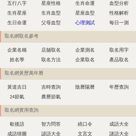
五行八字
星座性格
生肖命運
血型分析
生肖星座
生肖血型
星座血型
性格解析
生日命運
父母血型
心理測試
每日一測
取名網取名參考
企業名稱
店舖取名
企業測名
取名用字
姓名學
取名方法
企業取名
產品取名
取名網黃歷萬年曆
黃道吉日
吉時查詢
陰曆陽曆
年歷查詢
24節氣
農曆節氣
取名網實用查詢
歇後語
智力問答
繞口令
成語大全
成語猜圖
諺語大全
文言文
謎語大全