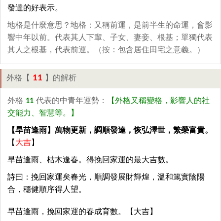
發達的好表示。
地格是什麼意思？地格：又稱前運，是前半生的命運，會影
響中年以前。代表其人下輩、子女、妻妾、根基；單獨代表
其人之根基，代表前運。（按：包含居住田宅之意義。）
11
外格【
】的解析
外格
11
代表的中青年運勢：
【外格又稱變格，影響人的社
交能力、智慧等。】
【旱苗逢雨】萬物更新，調順發達，恢弘澤世，繁榮富貴。
【
大吉
】
旱苗逢雨、枯木逢春。得挽回家運的最大吉數。
詩曰：挽回家運矣春光，順調發展財輝煌，溫和篤實陰陽
合，穩健順序得人望。
早苗逢雨，挽回家運的春成育數。【大吉】