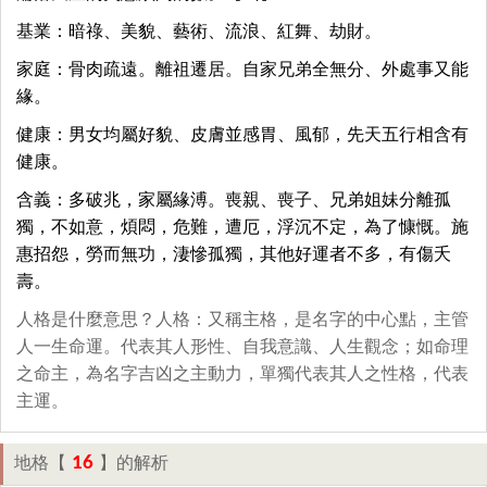
基業：暗祿、美貌、藝術、流浪、紅舞、劫財。
家庭：骨肉疏遠。離祖遷居。自家兄弟全無分、外處事又能
緣。
健康：男女均屬好貌、皮膚並感胃、風郁，先天五行相含有
健康。
含義：多破兆，家屬緣溥。喪親、喪子、兄弟姐妹分離孤
獨，不如意，煩悶，危難，遭厄，浮沉不定，為了慷慨。施
惠招怨，勞而無功，淒慘孤獨，其他好運者不多，有傷夭
壽。
人格是什麼意思？人格：又稱主格，是名字的中心點，主管
人一生命運。代表其人形性、自我意識、人生觀念；如命理
之命主，為名字吉凶之主動力，單獨代表其人之性格，代表
主運。
16
地格【
】的解析