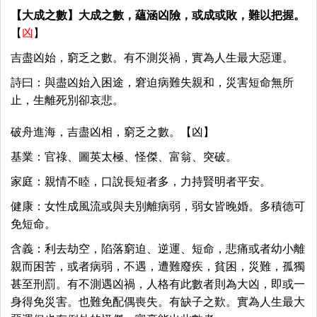
【大成之數】大成之數，蘊涵凶險，或成或敗，難以把握。
【
凶
】
吉盡凶始，窮乏之數。有不測災禍，實為人生最大惡運。
詩曰：與盡凶始入困途，窘迫病難失親和，災害短命無所
止，生離死別卻哀悲。
破舟進海，吉盡凶相，窮乏之數。【凶】
基業：官祿、圖英太極、怪傑、富翁、突破。
家庭：親情不睦，口說長短者多，力持賢明者平安。
健康：女性成風流或與夫別離病弱，弱女皆晚婚。多積德可
免短命。
含義：利去劫空，陷落窮迫、逆運、短命，悲痛或者幼小離
親而困苦，或者病弱，不遇，遭難廢疾，貧困，災難，孤獨
甚至刑罰。有不測遇凶禍，人格有此數者則為大凶，即或一
身得免災害。也難免配偶喪失。有缺子之歎。實為人生最大