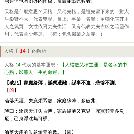
惡運但也有例外的怪傑，富豪能出此數者。
天格是什麼意思？天格：又稱先格，是祖先留下來的，對人
生影響不大。代表雙親、長上、事業、名譽；單獨化表其本
人之氣質，女性依附丈夫生活，又有代表丈夫吉凶之暗靈作
用，代表童少年運。（按：包含職業之意義。）
14
人格【
】的解析
人格
14
代表的基本運勢：
【人格數又稱主運，是名字的中
心點，影響人一生的命運。】
【破兆】家庭緣薄，孤獨遭難，謀事不達，悲慘不測。
【
凶
】
淪落天涯、失意煩悶數，家庭緣薄，多破兆。
詩曰：淪落天涯失古恃，家族緣薄又克兒，寂寞類悶多災
厄，己身浮沈無可樨。
淪落天崖的失意煩悶的數。【凶】