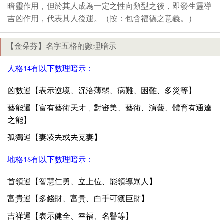
暗靈作用，但於其人成為一定之性向類型之後，即發生靈導
吉凶作用，代表其人後運。（按：包含福德之意義。）
【金朵芬】名字五格的數理暗示
人格14有以下數理暗示：
凶數運【表示逆境、沉涪薄弱、病難、困難、多災等】
藝能運【富有藝術天才，對審美、藝術、演藝、體育有通達
之能】
孤獨運【妻凌夫或夫克妻】
地格16有以下數理暗示：
首領運【智慧仁勇、立上位、能領導眾人】
富貴運【多錢財、富貴、白手可獲巨財】
吉祥運【表示健全、幸福、名譽等】