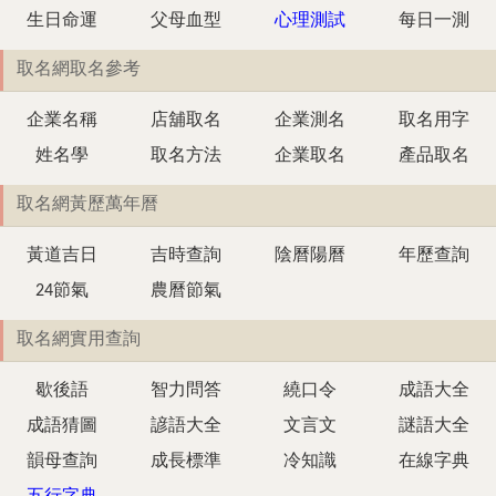
生日命運
父母血型
心理測試
每日一測
取名網取名參考
企業名稱
店舖取名
企業測名
取名用字
姓名學
取名方法
企業取名
產品取名
取名網黃歷萬年曆
黃道吉日
吉時查詢
陰曆陽曆
年歷查詢
24節氣
農曆節氣
取名網實用查詢
歇後語
智力問答
繞口令
成語大全
成語猜圖
諺語大全
文言文
謎語大全
韻母查詢
成長標準
冷知識
在線字典