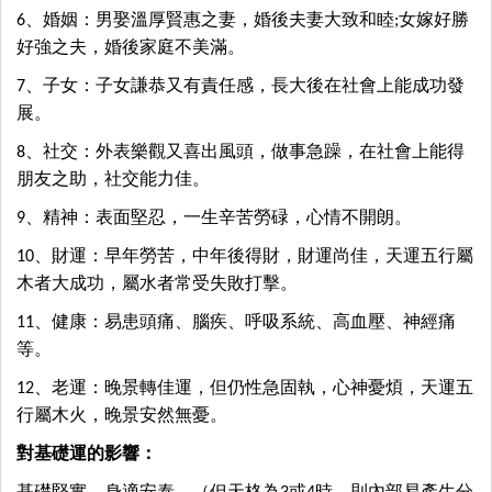
6、婚姻：男娶溫厚賢惠之妻，婚後夫妻大致和睦;女嫁好勝
好強之夫，婚後家庭不美滿。
7、子女：子女謙恭又有責任感，長大後在社會上能成功發
展。
8、社交：外表樂觀又喜出風頭，做事急躁，在社會上能得
朋友之助，社交能力佳。
9、精神：表面堅忍，一生辛苦勞碌，心情不開朗。
10、財運：早年勞苦，中年後得財，財運尚佳，天運五行屬
木者大成功，屬水者常受失敗打擊。
11、健康：易患頭痛、腦疾、呼吸系統、高血壓、神經痛
等。
12、老運：晚景轉佳運，但仍性急固執，心神憂煩，天運五
行屬木火，晚景安然無憂。
對基礎運的影響：