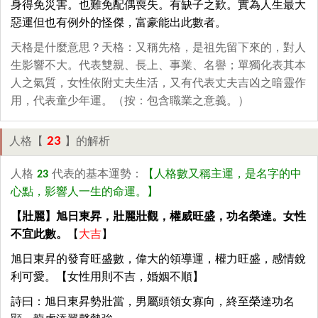
身得免災害。也難免配偶喪失。有缺子之歎。實為人生最大
惡運但也有例外的怪傑，富豪能出此數者。
天格是什麼意思？天格：又稱先格，是祖先留下來的，對人
生影響不大。代表雙親、長上、事業、名譽；單獨化表其本
人之氣質，女性依附丈夫生活，又有代表丈夫吉凶之暗靈作
用，代表童少年運。（按：包含職業之意義。）
23
人格【
】的解析
人格
23
代表的基本運勢：
【人格數又稱主運，是名字的中
心點，影響人一生的命運。】
【壯麗】旭日東昇，壯麗壯觀，權威旺盛，功名榮達。女性
不宜此數。
【
大吉
】
旭日東昇的發育旺盛數，偉大的領導運，權力旺盛，感情銳
利可愛。【女性用則不吉，婚姻不順】
詩曰：旭日東昇勢壯當，男屬頭領女寡向，終至榮達功名