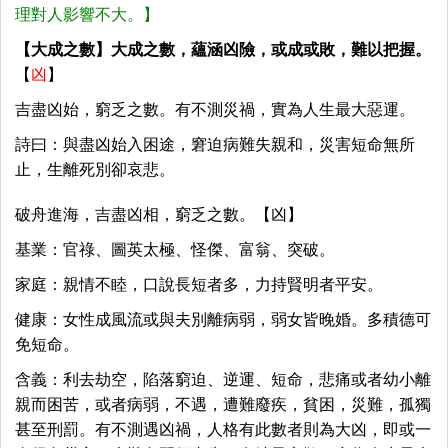
理對人影響不大。】
【大成之數】大成之數，蘊涵凶險，或成或敗，難以把握。
【
凶
】
吉盡凶始，窮乏之數。有不測災禍，實為人生最大惡運。
詩曰：與盡凶始入困途，窘迫病難失親和，災害短命無所
止，生離死別卻哀悲。
破舟進海，吉盡凶相，窮乏之數。【凶】
基業：官祿、圖英太極、怪傑、富翁、突破。
家庭：親情不睦，口說長短者多，力持賢明者平安。
健康：女性成風流或與夫別離病弱，弱女皆晚婚。多積德可
免短命。
含義：利去劫空，陷落窮迫、逆運、短命，悲痛或者幼小離
親而困苦，或者病弱，不遇，遭難廢疾，貧困，災難，孤獨
甚至刑罰。有不測遇凶禍，人格有此數者則為大凶，即或一