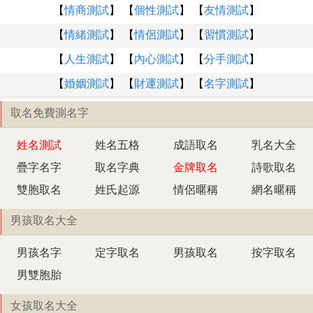
【
情商測試
】 【
個性測試
】 【
友情測試
】
【
情緒測試
】 【
情侶測試
】 【
習慣測試
】
【
人生測試
】 【
內心測試
】 【
分手測試
】
【
婚姻測試
】 【
財運測試
】 【
名字測試
】
取名免費測名字
姓名測試
姓名五格
成語取名
乳名大全
疊字名字
取名字典
金牌取名
詩歌取名
雙胞取名
姓氏起源
情侶暱稱
網名暱稱
男孩取名大全
男孩名字
定字取名
男孩取名
按字取名
男雙胞胎
女孩取名大全