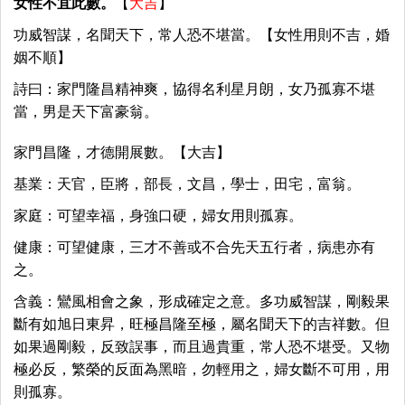
女性不宜此數。
【
大吉
】
功威智謀，名聞天下，常人恐不堪當。【女性用則不吉，婚
姻不順】
詩曰：家門隆昌精神爽，協得名利星月朗，女乃孤寡不堪
當，男是天下富豪翁。
家門昌隆，才德開展數。【大吉】
基業：天官，臣將，部長，文昌，學士，田宅，富翁。
家庭：可望幸福，身強口硬，婦女用則孤寡。
健康：可望健康，三才不善或不合先天五行者，病患亦有
之。
含義：鸞風相會之象，形成確定之意。多功威智謀，剛毅果
斷有如旭日東昇，旺極昌隆至極，屬名聞天下的吉祥數。但
如果過剛毅，反致誤事，而且過貴重，常人恐不堪受。又物
極必反，繁榮的反面為黑暗，勿輕用之，婦女斷不可用，用
則孤寡。