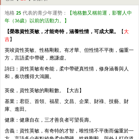
地格
25
代表的青少年運勢：
【地格數又稱前運，影響人中
年（36歲）以前的活動力。】
【榮靠資性英敏，才能奇特，涵養性情，可成大業。
【
大
吉
】
英竣資性英敏、性格剛毅。有才華、但性情不平衡，偏重一
方，言語柔中帶硬，應謙虛。
詩曰：資性英敏有奇能，柔中帶硬真性情，修身涵養與人
和，奏功獲得大鴻圖。
英俊，資性英敏的剛毅數。【大吉】
基業；君臣、首領、福星、文昌、企業、財祿、技藝、財
庫、進田。
健康：健康自在，三才善良者可望長壽。
含義：資性英敏，有奇特的才智，唯性情不平衡而偏重於一