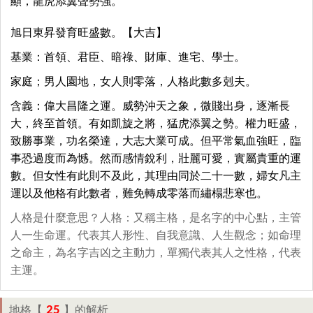
顯，龍虎添翼聲勢強。
旭日東昇發育旺盛數。【大吉】
基業：首領、君臣、暗祿、財庫、進宅、學士。
家庭；男人園地，女人則零落，人格此數多剋夫。
含義：偉大昌隆之運。威勢沖天之象，微賤出身，逐漸長
大，終至首領。有如凱旋之將，猛虎添翼之勢。權力旺盛，
致勝事業，功名榮達，大志大業可成。但平常氣血強旺，臨
事恐過度而為憾。然而感情銳利，壯麗可愛，實屬貴重的運
數。但女性有此則不及此，其理由同於二十一數，婦女凡主
運以及他格有此數者，難免轉成零落而繡榻悲寒也。
人格是什麼意思？人格：又稱主格，是名字的中心點，主管
人一生命運。代表其人形性、自我意識、人生觀念；如命理
之命主，為名字吉凶之主動力，單獨代表其人之性格，代表
主運。
25
地格【
】的解析