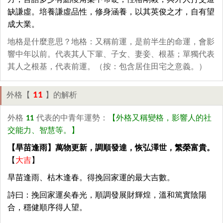
方，言語多少有點稜角柔中帶硬，性格剛毅，與外人打交道
缺謙虛。培養謙虛品性，修身涵養，以其英俊之才，自有望
成大業。
地格是什麼意思？地格：又稱前運，是前半生的命運，會影
響中年以前。代表其人下輩、子女、妻妾、根基；單獨代表
其人之根基，代表前運。（按：包含居住田宅之意義。）
11
外格【
】的解析
外格
11
代表的中青年運勢：
【外格又稱變格，影響人的社
交能力、智慧等。】
【旱苗逢雨】萬物更新，調順發達，恢弘澤世，繁榮富貴。
【
大吉
】
旱苗逢雨、枯木逢春。得挽回家運的最大吉數。
詩曰：挽回家運矣春光，順調發展財輝煌，溫和篤實陰陽
合，穩健順序得人望。