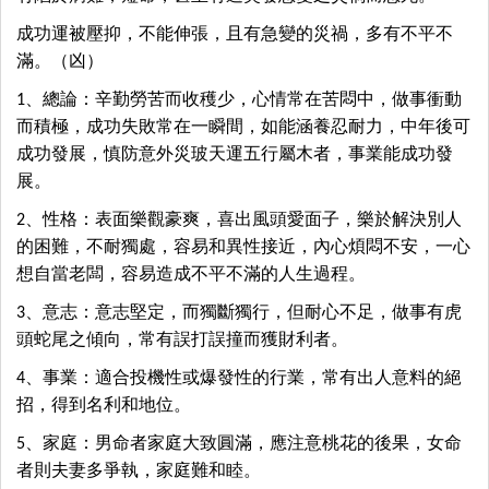
成功運被壓抑，不能伸張，且有急變的災禍，多有不平不
滿。（凶）
1、總論：辛勤勞苦而收穫少，心情常在苦悶中，做事衝動
而積極，成功失敗常在一瞬間，如能涵養忍耐力，中年後可
成功發展，慎防意外災玻天運五行屬木者，事業能成功發
展。
2、性格：表面樂觀豪爽，喜出風頭愛面子，樂於解決別人
的困難，不耐獨處，容易和異性接近，內心煩悶不安，一心
想自當老闆，容易造成不平不滿的人生過程。
3、意志：意志堅定，而獨斷獨行，但耐心不足，做事有虎
頭蛇尾之傾向，常有誤打誤撞而獲財利者。
4、事業：適合投機性或爆發性的行業，常有出人意料的絕
招，得到名利和地位。
5、家庭：男命者家庭大致圓滿，應注意桃花的後果，女命
者則夫妻多爭執，家庭難和睦。