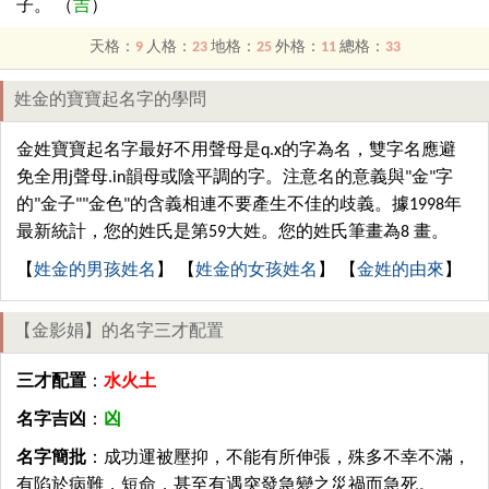
子。 （
吉
）
天格：
9
人格：
23
地格：
25
外格：
11
總格：
33
姓金的寶寶起名字的學問
金姓寶寶起名字最好不用聲母是q.x的字為名，雙字名應避
免全用j聲母.in韻母或陰平調的字。注意名的意義與"金"字
的"金子""金色"的含義相連不要產生不佳的歧義。據1998年
最新統計，您的姓氏是第59大姓。您的姓氏筆畫為8 畫。
【
姓金的男孩姓名
】 【
姓金的女孩姓名
】 【
金姓的由來
】
【金影娟】的名字三才配置
三才配置
：
水火土
名字吉凶
：
凶
名字簡批
：成功運被壓抑，不能有所伸張，殊多不幸不滿，
有陷於病難，短命，甚至有遇突發急變之災禍而急死。