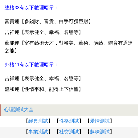
總格33有以下數理暗示：
富貴運【多錢財、富貴、白手可獲巨財】
吉祥運【表示健全、幸福、名譽等】
藝能運【富有藝術天才，對審美、藝術、演藝、體育有通達
之能】
外格11有以下數理暗示：
吉祥運【表示健全、幸福、名譽等】
溫和運【性情平和、能得上下信望】
心理測試大全
【
經典測試
】 【
性格測試
】 【
愛情測試
】
【
事業測試
】 【
社交測試
】 【
趣味測試
】