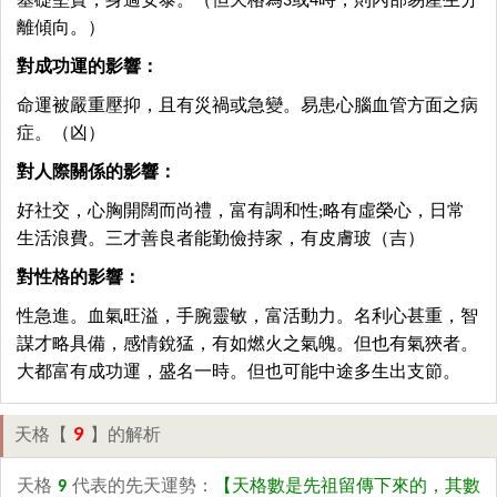
基礎堅實，身適安泰。（但天格為3或4時，則內部易產生分
離傾向。）
對成功運的影響：
命運被嚴重壓抑，且有災禍或急變。易患心腦血管方面之病
症。（凶）
對人際關係的影響：
好社交，心胸開闊而尚禮，富有調和性;略有虛榮心，日常
生活浪費。三才善良者能勤儉持家，有皮膚玻（吉）
對性格的影響：
性急進。血氣旺溢，手腕靈敏，富活動力。名利心甚重，智
謀才略具備，感情銳猛，有如燃火之氣魄。但也有氣狹者。
大都富有成功運，盛名一時。但也可能中途多生出支節。
9
天格【
】的解析
天格
9
代表的先天運勢：
【天格數是先祖留傳下來的，其數