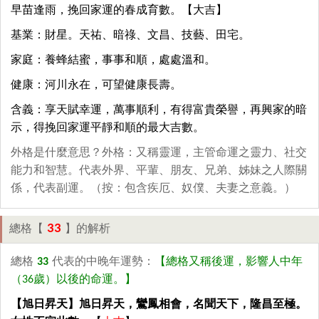
早苗逢雨，挽回家運的春成育數。【大吉】
基業：財星。天祐、暗祿、文昌、技藝、田宅。
家庭：養蜂結蜜，事事和順，處處溫和。
健康：河川永在，可望健康長壽。
含義：享天賦幸運，萬事順利，有得富貴榮譽，再興家的暗
示，得挽回家運平靜和順的最大吉數。
外格是什麼意思？外格：又稱靈運，主管命運之靈力、社交
能力和智慧。代表外界、平輩、朋友、兄弟、姊妹之人際關
係，代表副運。（按：包含疾厄、奴僕、夫妻之意義。）
33
總格【
】的解析
總格
33
代表的中晚年運勢：
【總格又稱後運，影響人中年
（36歲）以後的命運。】
【旭日昇天】旭日昇天，鸞鳳相會，名聞天下，隆昌至極。