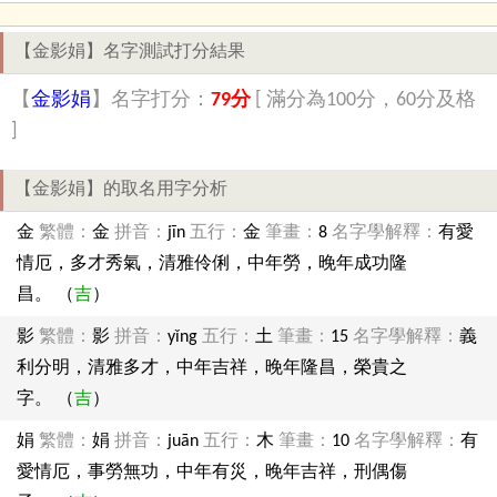
【金影娟】名字測試打分結果
【
金影娟
】名字打分：
79分
[ 滿分為100分，60分及格
]
【金影娟】的取名用字分析
金
繁體：
金
拼音：
jīn
五行：
金
筆畫：
8
名字學解釋：
有愛
情厄，多才秀氣，清雅伶俐，中年勞，晚年成功隆
昌。 （
吉
）
影
繁體：
影
拼音：
yǐng
五行：
土
筆畫：
15
名字學解釋：
義
利分明，清雅多才，中年吉祥，晚年隆昌，榮貴之
字。 （
吉
）
娟
繁體：
娟
拼音：
juān
五行：
木
筆畫：
10
名字學解釋：
有
愛情厄，事勞無功，中年有災，晚年吉祥，刑偶傷