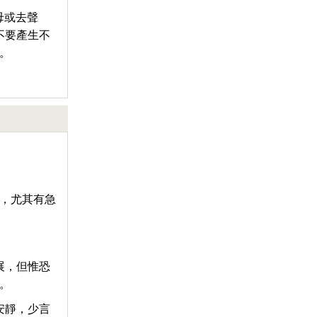
母或去聲
不要產生不
畫。
，尤其有急
展，但惟恐
。
安靜，少言