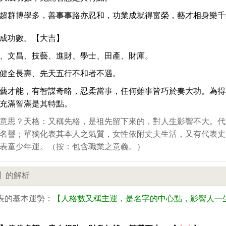
超群博學多，善事事路亦忍和，功業成就得富榮，藝才相身樂千
成功數。【大吉】
、文昌、技藝、進財、學士、田產、財庫。
健全長壽、先天五行不和者不遇。
藝才能，有智謀奇略，忍柔當事，任何難事皆巧於奏大功。為得
充滿智滿是其特點。
意思？天格：又稱先格，是祖先留下來的，對人生影響不大。代
名譽；單獨化表其本人之氣質，女性依附丈夫生活，又有代表丈
表童少年運。（按：包含職業之意義。）
】的解析
表的基本運勢：
【人格數又稱主運，是名字的中心點，影響人一