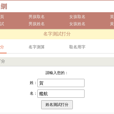
頁
男孩取名
女孩取名
英
試
男孩姓名
女孩姓名
黃
名字測試打分
分
名字測算
取名用字
打分
請輸入您的：
姓：
名：