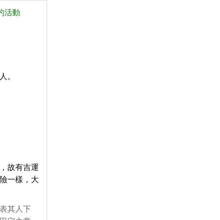
的活動
人。
，故有吉運
險一樣，大
表其人下