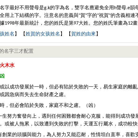
名字最好不用聲母是g.k的字為名，雙字名應避免全用h聲母.e韻
全用上下結構的字。注意名的意義與"賀"字的"祝賀"的含義相連
據1998年最新統計，您的姓氏是第97大姓。您的姓氏筆畫為12
孩姓名
】 【
姓賀的女孩姓名
】 【
賀姓的由來
】
的名字三才配置
火木水
凶
或以成功發展於一時，但必有陷於失敗的一天，易生家庭的離亂
或因急病而失去生命財產之慮。
時，但必會陷於失敗，家庭不和之慮。（凶）
一生努力奮發向上，遇到任何困難都會耐心克服，能得到成功發
。或被人拖累，以致遭到失敗的打擊，天運五行屬水，成功較快
有創業的頭腦與能力，為人努力又能忍耐，性情坦白直率，喜歡