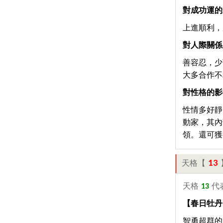
對成功運的
上進順利，
對人際關係
善容忍，少
大多合作不
對性格的影
性情多好靜
動家，其內
領。還可獲
13
天格【
天格
13
代
【春日牡丹
智勇超群的