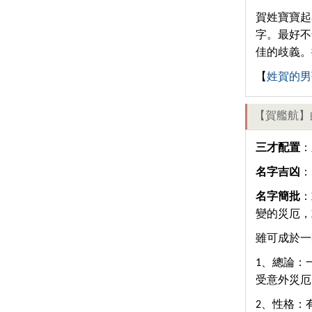
賀姓寶寶起
字。最好不
佳的歧義。
【
姓賀的男
【賀艦航】
三才配置
：
名字吉凶
：
名字簡批
：
變的災厄，
雖可成於一
1、總論：
受意外災厄
2、性格：