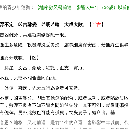
表的青少年運勢：
【地格數又稱前運，影響人中年（36歲）以前
浮不定，凶吉難變，若明若暗，大成大敗。
【
半吉
】
吉凶難分，其運就開礦探險一般。
逢生多危險，投機浮沈受災殃，處事細慮保安然，若無終生孤獨
運路分岐數。【凶】
，將星，文昌，豪放，紅艷，血支，實厄。
不親，夫妻不相合難同白頭。
，外傷，殘疾，先天五行為金者可安然。
不定，凶吉難分。即因其他運的配合，或者成功，或者陷於失敗
至，數理不良者不知不覺之間陷於失敗。其不可測，就像開礦探
有僥倖。另外此數也可能有孤獨，喪失妻子，短命者。基
意思？地格：又稱前運，是前半生的命運，會影響中年以前。代