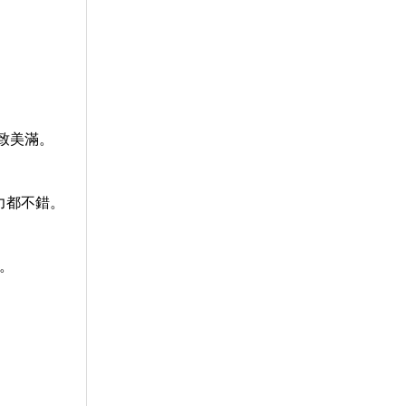
。
。
致美滿。
力都不錯。
。