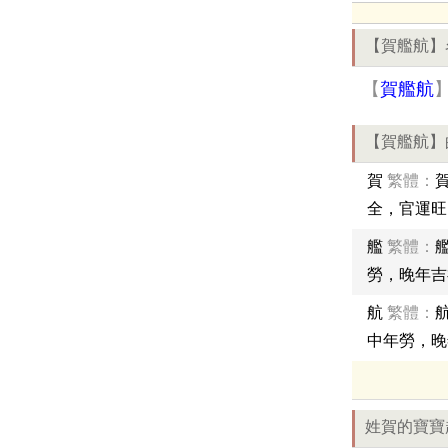
【賀艦航】
【
賀艦航
【賀艦航】
賀
繁體：
全，官運旺
艦
繁體：
勞，晚年吉
航
繁體：
中年勞，晚
姓賀的寶寶