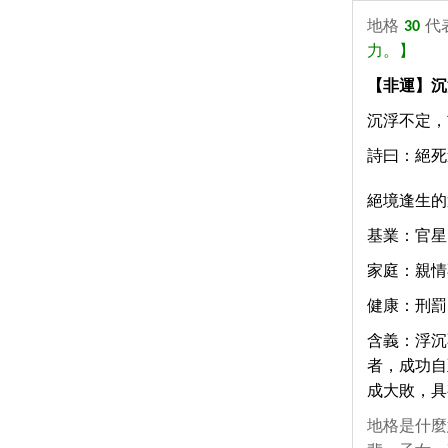
地格
30
代
力。】
【非運】沉
沉浮不定，
詩曰：絕死
絕境逢生的
基業：官星
家庭：親情
健康：刑罰
含義：浮沉
者，成功自
成大敗，具
地格是什麼