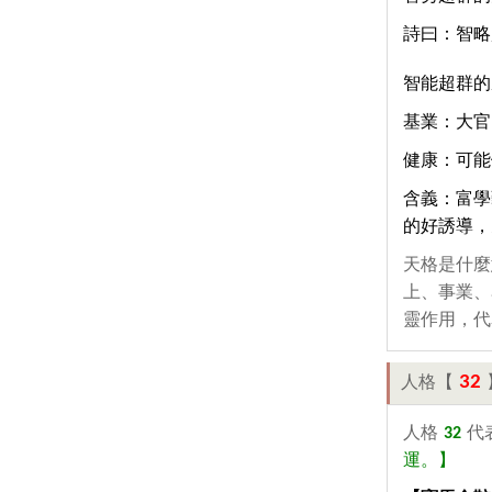
詩曰：智略
智能超群的
基業：大官
健康：可能
含義：富學
的好誘導，
天格是什麼
上、事業、
靈作用，代
32
人格【
人格
32
代
運。】