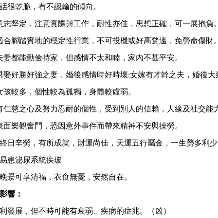
話很乾脆，有不認輸的傾向。
意志堅定，注意實際與工作，耐性亦佳，思想正確，可一展抱負
適合腳踏實地的穩定性行業，不可投機或好高騖遠，免勞命傷財
夫妻都能勤儉持家，但感情不太和睦，家內不甚平安。
男娶好勝好強之妻，婚後感情時好時壞;女嫁有才幹之夫，婚後大
女孩較多，個性較為孤獨，身體較虛弱。
有仁慈之心及努力忍耐的個性，受到別人的信賴，人緣及社交能
表面樂觀奮鬥，恐因意外事件而帶來精神不安與操勞。
：終日辛勞，有所成就，財運尚佳，天運五行屬金，一生勞多利少
：易患泌尿系統疾玻
：晚景可享清福，衣食無憂，安然自在。
影響：
利發展，但不時可能有衰弱、疾病的症兆。（凶）