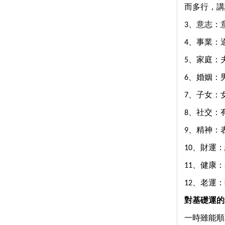
而多行，講
3、意志：
4、事業：
5、家庭：
6、婚姻：
7、子女：
8、社交：
9、精神：
10、財運
11、健康
12、老運
對基礎運的
一時雖能順