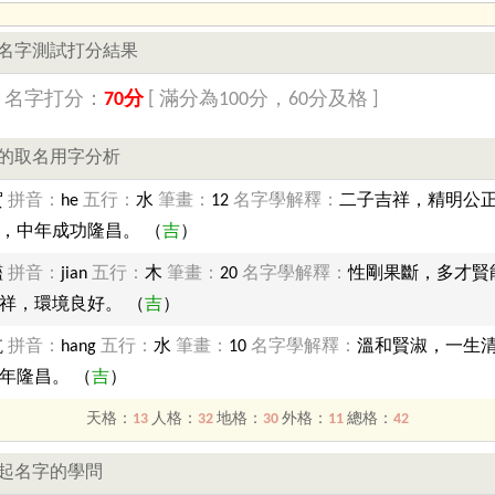
名字測試打分結果
】名字打分：
70分
[ 滿分為100分，60分及格 ]
的取名用字分析
賀
拼音：
he
五行：
水
筆畫：
12
名字學解釋：
二子吉祥，精明公
，中年成功隆昌。 （
吉
）
艦
拼音：
jian
五行：
木
筆畫：
20
名字學解釋：
性剛果斷，多才賢
祥，環境良好。 （
吉
）
航
拼音：
hang
五行：
水
筆畫：
10
名字學解釋：
溫和賢淑，一生
年隆昌。 （
吉
）
天格：
13
人格：
32
地格：
30
外格：
11
總格：
42
起名字的學問