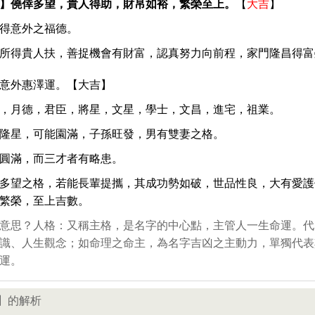
】僥倖多望，貴人得助，財帛如裕，繁榮至上。
【
大吉
】
得意外之福德。
所得貴人扶，善捉機會有財富，認真努力向前程，家門隆昌得富
意外惠澤運。【大吉】
，月德，君臣，將星，文星，學士，文昌，進宅，祖業。
隆星，可能園滿，子孫旺發，男有雙妻之格。
圓滿，而三才者有略患。
多望之格，若能長輩提攜，其成功勢如破，世品性良，大有愛護
繁榮，至上吉數。
意思？人格：又稱主格，是名字的中心點，主管人一生命運。代
識、人生觀念；如命理之命主，為名字吉凶之主動力，單獨代表
運。
】的解析