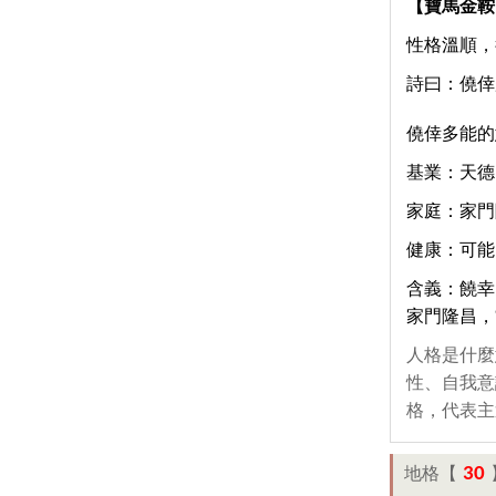
【寶馬金鞍
性格溫順，
詩曰：僥倖
僥倖多能的
基業：天德
家庭：家門
健康：可能
含義：饒幸
家門隆昌，
人格是什麼
性、自我意
格，代表主
30
地格【