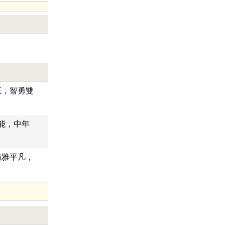
正，智勇雙
能，中年
清雅平凡，