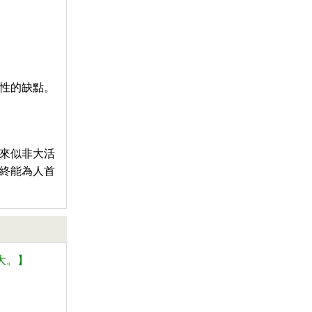
性的缺點。
來似非大活
終能為人首
大。】