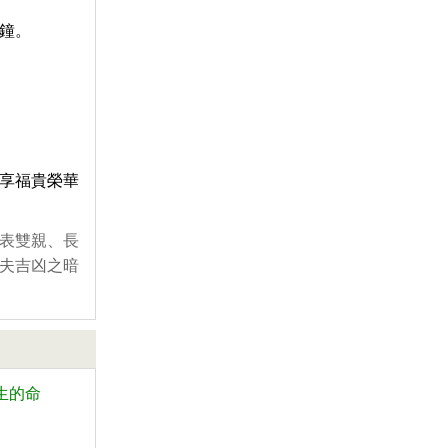
鐘。
享福貴榮華
表雙親、長
夫吉凶之暗
生的命