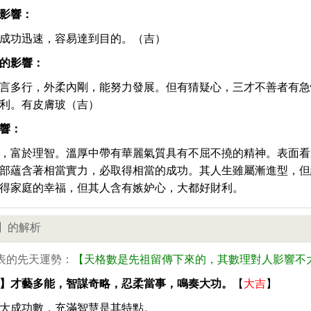
影響：
成功迅速，容易達到目的。（吉）
的影響：
言多行，外柔內剛，能努力發展。但有猜疑心，三才不善者有急
利。有皮膚玻（吉）
響：
，富於理智。溫厚中帶有華麗氣質具有不屈不撓的精神。表面看
部蘊含著相當實力，必取得相當的成功。其人生雖屬漸進型，但
得家庭的幸福，但其人含有嫉妒心，大都好財利。
】的解析
表的先天運勢：
【天格數是先祖留傳下來的，其數理對人影響不
】才藝多能，智謀奇略，忍柔當事，鳴奏大功。
【
大吉
】
大成功數，充滿智慧是其特點。