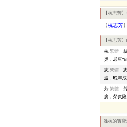
【杭志芳】
【
杭志芳
【杭志芳】
杭
繁體：
災，忌車怕
志
繁體：
波，晚年成
芳
繁體：
慶，榮貴隆
姓杭的寶寶