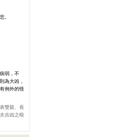
悲。
病弱，不
則為大凶，
有例外的怪
表雙親、長
夫吉凶之暗