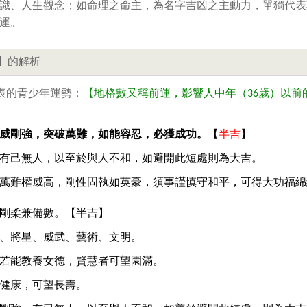
識、人生觀念；如命理之命主，為名字吉凶之主動力，單獨代表
運。
】的解析
表的青少年運勢：
【地格數又稱前運，影響人中年（36歲）以前
威剛強，突破萬難，如能容忍，必獲成功。
【
半吉
】
有己無人，以至於與人不和，如避開此短處則為大吉。
萬難權威高，剛性固執如英豪，須事謹慎守和平，可得大功福綿
剛柔兼備數。【半吉】
、將星、威武、藝術、文明。
若能教養女德，賢慧者可望園滿。
健康，可望長壽。