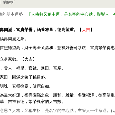
】的解析
表的基本運勢：
【人格數又稱主運，是名字的中心點，影響人一
壽圓滿，富貴榮譽，涵養雅量，德高望重。
【
大吉
】
福壽圓滿之象。
拱照德望高，財子壽全又溫和，慈祥好善可恭敬，富貴繁榮得惠
立身家數。【大吉】
，貴人，福星、官祿、進田、畜產。
家田，園滿之象子孫昌盛。
明珠，安穩徐慶，健康自如。
為最大好運，福壽園滿之象，順和、雅量。多受福澤，德高望重
華，吉祥有德，繁榮興家的大吉數。
意思？人格：又稱主格，是名字的中心點，主管人一生命運。代