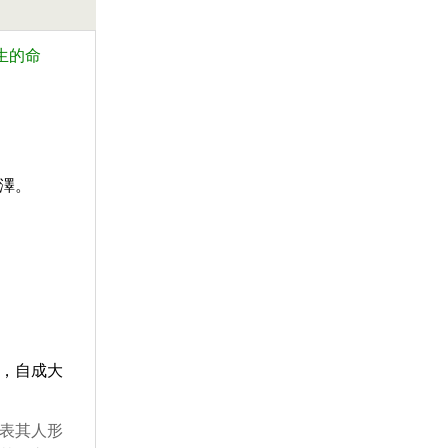
生的命
澤。
，自成大
表其人形