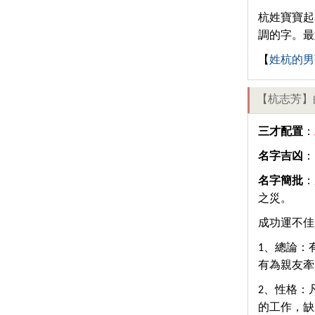
杭姓寶寶起
調的字。最
【
姓杭的男
【杭志芳】
三才配置
：
名字吉凶
：
名字簡批
：
之災。
成功運不佳
1、總論：
有為親友牽
2、性格：
的工作，缺