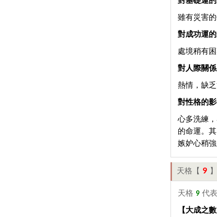
對基礎運的
雖有災害的
對成功運的
處境稍有困
對人際關係
熱情，缺乏
對性格的影
心多洗練，
的命運。其
嫉妒心稍強
9
天格【
天格
9
代
【大成之數