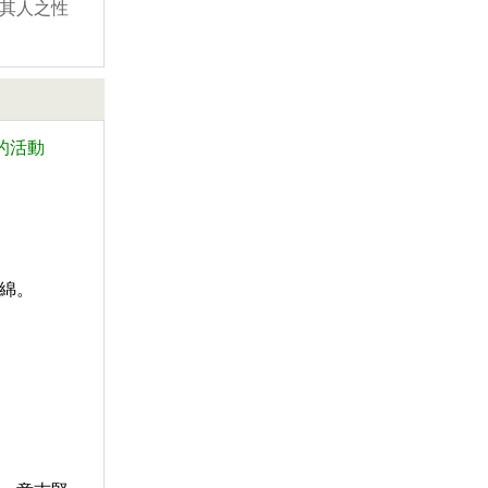
其人之性
的活動
綿。