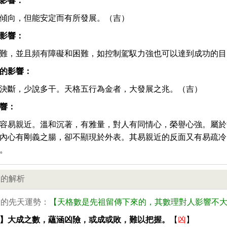
影響：
傾向，但能安定而有所發展。（吉）
影響：
難，並且頻有障礙和困難，如控制駕馭力強也可以達到成功的目
的影響：
決斷，少說多干。天格五行為金者，大發展之兆。（吉）
響：
容易親近。溫和沉著，有雅量，對人有同情心，榮譽心強。屬於
內心有剛義之腸，卻不顯現於外表。其易親近的反面又有易疏冷
。
】的解析
表的先天運勢：
【天格數是先祖留傳下來的，其數理對人影響不
】大成之數，蘊涵凶險，或成或敗，難以把握。
【
凶
】