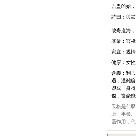
吉盡凶始，
詩曰：與盡
破舟進海，
基業：官祿
家庭：親情
健康：女性
含義：利去
遇，遭難廢
即或一身得
傑，富豪能
天格是什麼
上、事業、
靈作用，代