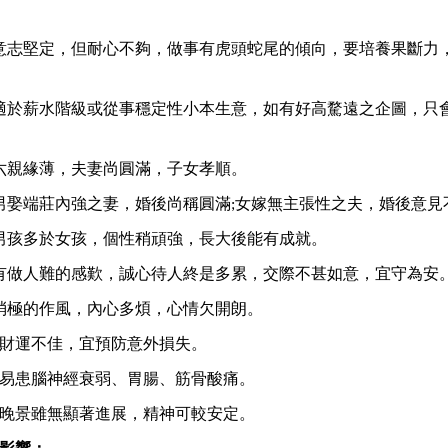
意志堅定，但耐心不夠，做事有虎頭蛇尾的傾向，要培養果斷力
適於薪水階級或從事穩定性小本生意，如有好高騖遠之企圖，只
六親緣薄，夫妻尚圓滿，子女孝順。
男娶端莊內強之妻，婚後尚稱圓滿;女嫁無主張性之夫，婚後意見
男孩多於女孩，個性稍頑強，長大後能有成就。
有做人難的感歎，誠心待人終是多累，交際不甚如意，宜守為安
消極的作風，內心多煩，心情欠開朗。
：財運不佳，宜預防意外損失。
：易患腦神經衰弱、胃腸、筋骨酸痛。
：晚景雖無顯著進展，精神可較安定。