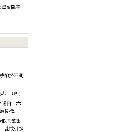
韻母或陽平
或陷於不測
災。（凶）
中過日，亦
展良機。
耐吃苦繁重
，甚或引起