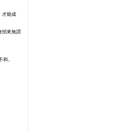
，才能成
會招來無謂
不和。
。