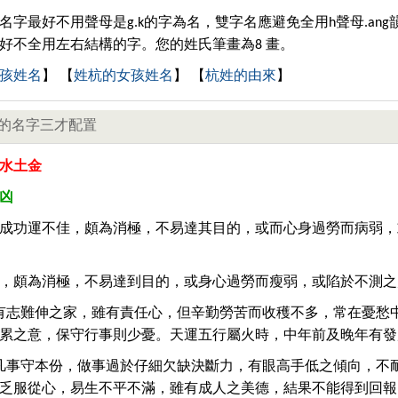
名字最好不用聲母是g.k的字為名，雙字名應避免全用h聲母.ang
好不全用左右結構的字。您的姓氏筆畫為8 畫。
孩姓名
】 【
姓杭的女孩姓名
】 【
杭姓的由來
】
的名字三才配置
水土金
凶
成功運不佳，頗為消極，不易達其目的，或而心身過勞而病弱，
，頗為消極，不易達到目的，或身心過勞而瘦弱，或陷於不測之
有志難伸之家，雖有責任心，但辛勤勞苦而收穫不多，常在憂愁
累之意，保守行事則少憂。天運五行屬火時，中年前及晚年有發
凡事守本份，做事過於仔細欠缺決斷力，有眼高手低之傾向，不
乏服從心，易生不平不滿，雖有成人之美德，結果不能得到回報