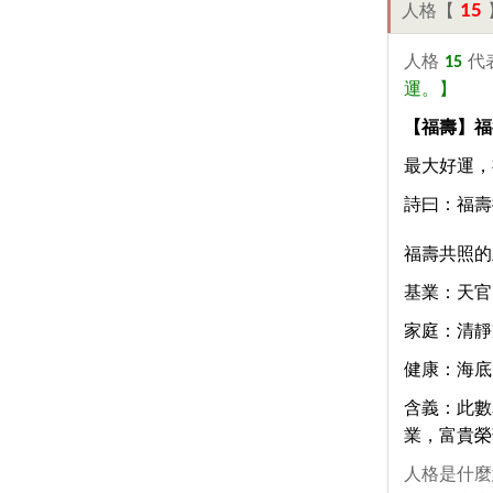
15
人格【
人格
15
代
運。】
【福壽】福
最大好運，
詩曰：福壽
福壽共照的
基業：天官
家庭：清靜
健康：海底
含義：此數
業，富貴榮
人格是什麼