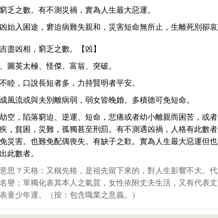
窮乏之數。有不測災禍，實為人生最大惡運。
凶始入困途，窘迫病難失親和，災害短命無所止，生離死別卻哀
吉盡凶相，窮乏之數。【凶】
、圖英太極、怪傑、富翁、突破。
不睦，口說長短者多，力持賢明者平安。
成風流或與夫別離病弱，弱女皆晚婚。多積德可免短命。
劫空，陷落窮迫、逆運、短命，悲痛或者幼小離親而困苦，或者
疾，貧困，災難，孤獨甚至刑罰。有不測遇凶禍，人格有此數者
免災害。也難免配偶喪失。有缺子之歎。實為人生最大惡運但也
出此數者。
意思？天格：又稱先格，是祖先留下來的，對人生影響不大。代
名譽；單獨化表其本人之氣質，女性依附丈夫生活，又有代表丈
表童少年運。（按：包含職業之意義。）