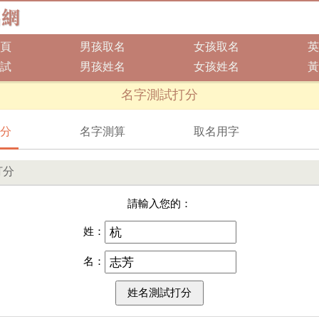
頁
男孩取名
女孩取名
英
試
男孩姓名
女孩姓名
黃
名字測試打分
分
名字測算
取名用字
打分
請輸入您的：
姓：
名：