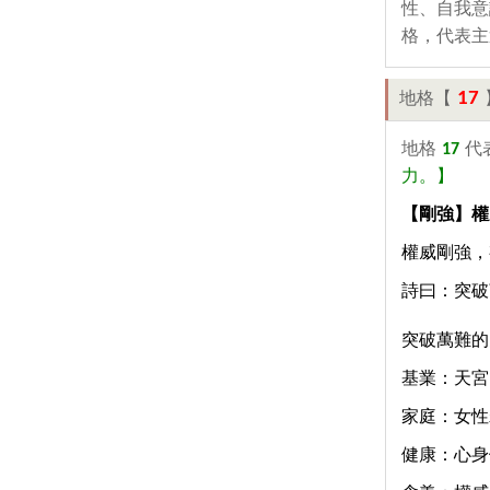
性、自我意
格，代表主
17
地格【
地格
17
代
力。】
【剛強】權
權威剛強，
詩曰：突破
突破萬難的
基業：天宮
家庭：女性
健康：心身