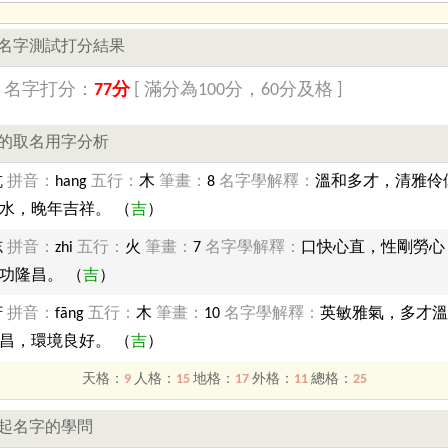
名字測試打分結果
】名字打分：
77分
[ 滿分為100分，60分及格 ]
的取名用字分析
杭
拼音：
hang
五行：
木
筆畫：
8
名字學解釋：
溫和多才，清雅伶
水，晚年吉祥。 （
吉
）
志
拼音：
zhi
五行：
火
筆畫：
7
名字學解釋：
口快心直，性剛勞心
功隆昌。 （
吉
）
芳
拼音：
fāng
五行：
木
筆畫：
10
名字學解釋：
英敏雅氣，多才溫
昌，環境良好。 （
吉
）
天格：
9
人格：
15
地格：
17
外格：
11
總格：
25
起名字的學問