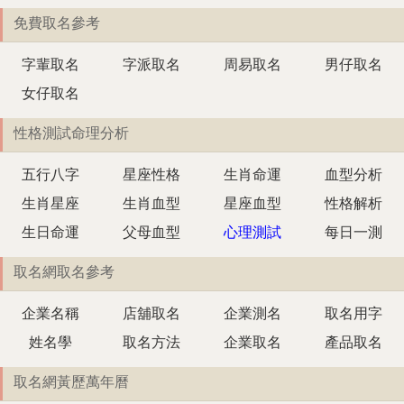
免費取名參考
字輩取名
字派取名
周易取名
男仔取名
女仔取名
性格測試命理分析
五行八字
星座性格
生肖命運
血型分析
生肖星座
生肖血型
星座血型
性格解析
生日命運
父母血型
心理測試
每日一測
取名網取名參考
企業名稱
店舖取名
企業測名
取名用字
姓名學
取名方法
企業取名
產品取名
取名網黃歷萬年曆