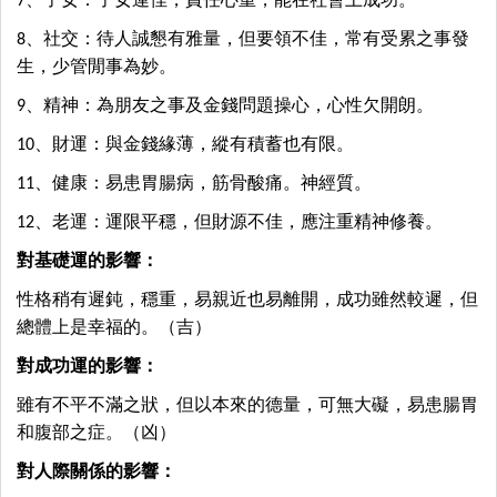
7、子女：子女運佳，責任心重，能在社會上成功。
8、社交：待人誠懇有雅量，但要領不佳，常有受累之事發
生，少管閒事為妙。
9、精神：為朋友之事及金錢問題操心，心性欠開朗。
10、財運：與金錢緣薄，縱有積蓄也有限。
11、健康：易患胃腸病，筋骨酸痛。神經質。
12、老運：運限平穩，但財源不佳，應注重精神修養。
對基礎運的影響：
性格稍有遲鈍，穩重，易親近也易離開，成功雖然較遲，但
總體上是幸福的。（吉）
對成功運的影響：
雖有不平不滿之狀，但以本來的德量，可無大礙，易患腸胃
和腹部之症。（凶）
對人際關係的影響：