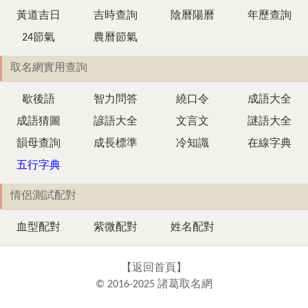
黃道吉日
吉時查詢
陰曆陽曆
年歷查詢
24節氣
農曆節氣
取名網實用查詢
歇後語
智力問答
繞口令
成語大全
成語猜圖
諺語大全
文言文
謎語大全
韻母查詢
成長標準
冷知識
在線字典
五行字典
情侶測試配對
血型配對
紫微配對
姓名配對
【
返回首頁
】
© 2016-2025 諸葛取名網