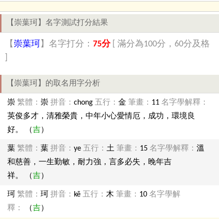
【崇葉珂】名字測試打分結果
【
崇葉珂
】名字打分：
75分
[ 滿分為100分，60分及格
]
【崇葉珂】的取名用字分析
崇
繁體：
崇
拼音：
chong
五行：
金
筆畫：
11
名字學解釋：
英俊多才，清雅榮貴，中年小心愛情厄，成功，環境良
好。 （
吉
）
葉
繁體：
葉
拼音：
ye
五行：
土
筆畫：
15
名字學解釋：
溫
和慈善，一生勤敏，耐力強，言多必失，晚年吉
祥。 （
吉
）
珂
繁體：
珂
拼音：
kē
五行：
木
筆畫：
10
名字學解
釋：
（
吉
）