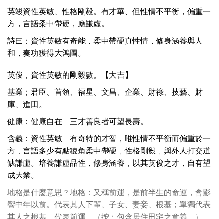
英竣資性英敏、性格剛毅。有才華、但性情不平衡，偏重一
方，言語柔中帶硬，應謙虛。
詩曰：資性英敏有奇能，柔中帶硬真性情，修身涵養與人
和，奏功獲得大鴻圖。
英俊，資性英敏的剛毅數。【大吉】
基業；君臣、首領、福星、文昌、企業、財祿、技藝、財
庫、進田。
健康：健康自在，三才善良者可望長壽。
含義：資性英敏，有奇特的才智，唯性情不平衡而偏重於一
方，言語多少有點稜角柔中帶硬，性格剛毅，與外人打交道
缺謙虛。培養謙虛品性，修身涵養，以其英俊之才，自有望
成大業。
地格是什麼意思？地格：又稱前運，是前半生的命運，會影
響中年以前。代表其人下輩、子女、妻妾、根基；單獨代表
其人之根基，代表前運。（按：包含居住田宅之意義。）