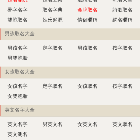
姓名測試
姓名五格
成語取名
乳名大全
疊字名字
取名字典
金牌取名
詩歌取名
雙胞取名
姓氏起源
情侶暱稱
網名暱稱
男孩取名大全
男孩名字
定字取名
男孩取名
按字取名
男雙胞胎
女孩取名大全
女孩名字
定字取名
女孩取名
按字取名
女雙胞胎
英文名字大全
英文名字
男英文名
女英文名
英文取名
英文測名