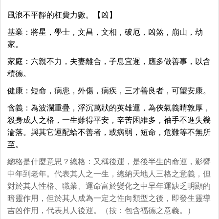
風浪不平靜的枉費力數。【凶】
基業：將星，學士，文昌，文相，破厄，凶煞，崩山，劫
家。
家庭：六親不力，夫妻離合，子息宜遲，應多做善事，以含
積德。
健康：短命，病患，外傷，病疾，三才善良者，可望安康。
含義：為波瀾重疊，浮沉萬狀的英雄運，為俠氣義睛敦厚，
殺身成人之格，一生難得平安，辛苦困維多，袖手不進失幾
淪落。與其它運配蛤不善者，或病弱，短命，危難等不無所
至。
總格是什麼意思？總格：又稱後運，是後半生的命運，影響
中年到老年。代表其人之一生，總納天地人三格之意義，但
對於其人性格、職業、運命富於變化之中早年運缺乏明顯的
暗靈作用，但於其人成為一定之性向類型之後，即發生靈導
吉凶作用，代表其人後運。（按：包含福德之意義。）