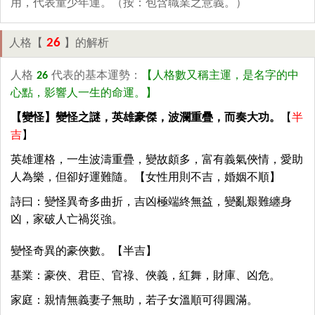
用，代表童少年運。（按：包含職業之意義。）
26
人格【
】的解析
人格
26
代表的基本運勢：
【人格數又稱主運，是名字的中
心點，影響人一生的命運。】
【變怪】變怪之謎，英雄豪傑，波瀾重疊，而奏大功。
【
半
吉
】
英雄運格，一生波濤重疊，變故頗多，富有義氣俠情，愛助
人為樂，但卻好運難隨。【女性用則不吉，婚姻不順】
詩曰：變怪異奇多曲折，吉凶極端終無益，變亂艱難纏身
凶，家破人亡禍災強。
變怪奇異的豪俠數。【半吉】
基業：豪俠、君臣、官祿、俠義，紅舞，財庫、凶危。
家庭：親情無義妻子無助，若子女溫順可得圓滿。