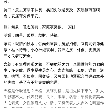
敗。
詩曰：意志薄弱不伸長，易招失敗遇災殃，家屬緣薄孤獨
命，安居守分保平安。
掘井無泉，意志脆弱，家庭寂寞數。【凶】
基業：凶星、破厄、劫財、時祿。
家庭：親情如秋水，骨肉似寒炭，施恩招怨。宜提高氣節健
康：枯木待春，小心神經衷弱，骨癌之疾、外傷、皮膚病，
三才良者可安全。
含義：有無理伸張之象，不顧脆弱之力，企圖做無能力做的
事，多失敗。遇事易生足之心。家庭無緣，孤獨、遇難、逆
境、病弱、不如意、困難等，又可因其他運配合而導致意外
的失敗，甚至有不能完壽的悲運。
天格是什麼意思？天格：又稱先格，是祖先留下來的，對人
生影響不大。代表雙親、長上、事業、名譽；單獨化表其本
人之氣質，女性依附丈夫生活，又有代表丈夫吉凶之暗靈作