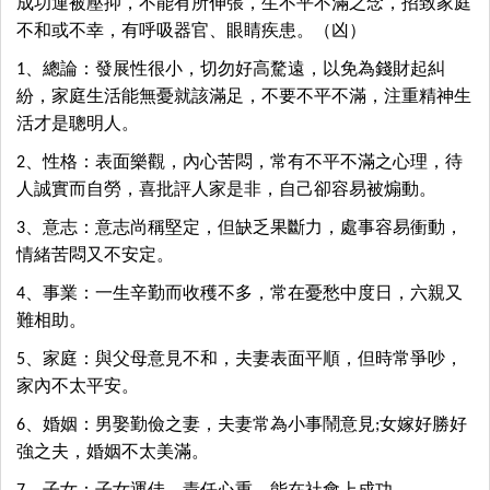
成功運被壓抑，不能有所伸張，生不平不滿之念，招致家庭
不和或不幸，有呼吸器官、眼睛疾患。（凶）
1、總論：發展性很小，切勿好高騖遠，以免為錢財起糾
紛，家庭生活能無憂就該滿足，不要不平不滿，注重精神生
活才是聰明人。
2、性格：表面樂觀，內心苦悶，常有不平不滿之心理，待
人誠實而自勞，喜批評人家是非，自己卻容易被煽動。
3、意志：意志尚稱堅定，但缺乏果斷力，處事容易衝動，
情緒苦悶又不安定。
4、事業：一生辛勤而收穫不多，常在憂愁中度日，六親又
難相助。
5、家庭：與父母意見不和，夫妻表面平順，但時常爭吵，
家內不太平安。
6、婚姻：男娶勤儉之妻，夫妻常為小事鬧意見;女嫁好勝好
強之夫，婚姻不太美滿。