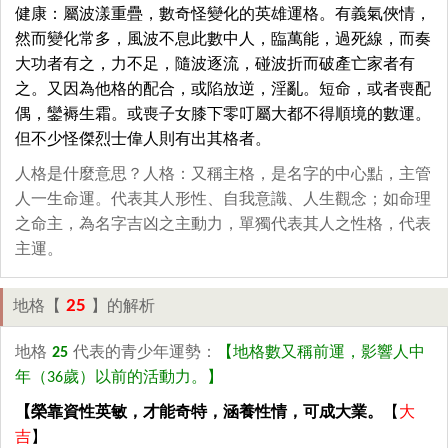
健康：屬波漾重疊，數奇怪變化的英雄運格。有義氣俠情，
然而變化常多，風波不息此數中人，臨萬能，過死線，而奏
大功者有之，力不足，隨波逐流，碰波折而破產亡家者有
之。又因為他格的配合，或陷放逆，淫亂。短命，或者喪配
偶，鑾褥生霜。或喪子女膝下零叮屬大都不得順境的數運。
但不少怪傑烈士偉人則有出其格者。
人格是什麼意思？人格：又稱主格，是名字的中心點，主管
人一生命運。代表其人形性、自我意識、人生觀念；如命理
之命主，為名字吉凶之主動力，單獨代表其人之性格，代表
主運。
25
地格【
】的解析
地格
25
代表的青少年運勢：
【地格數又稱前運，影響人中
年（36歲）以前的活動力。】
【榮靠資性英敏，才能奇特，涵養性情，可成大業。
【
大
吉
】