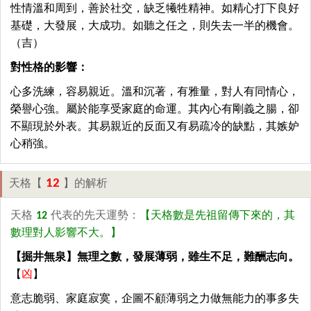
性情溫和周到，善於社交，缺乏犧牲精神。如精心打下良好
基礎，大發展，大成功。如聽之任之，則失去一半的機會。
（吉）
對性格的影響：
心多洗練，容易親近。溫和沉著，有雅量，對人有同情心，
榮譽心強。屬於能享受家庭的命運。其內心有剛義之腸，卻
不顯現於外表。其易親近的反面又有易疏冷的缺點，其嫉妒
心稍強。
12
天格【
】的解析
天格
12
代表的先天運勢：
【天格數是先祖留傳下來的，其
數理對人影響不大。】
【掘井無泉】無理之數，發展薄弱，雖生不足，難酬志向。
【
凶
】
意志脆弱、家庭寂寞，企圖不顧薄弱之力做無能力的事多失