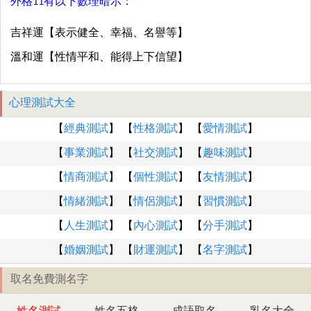
外格11有以下數理暗示：
吉祥運【表示健全、幸福、名譽等】
溫和運【性情平和、能得上下信望】
心理測試大全
【
經典測試
】 【
性格測試
】 【
愛情測試
】
【
事業測試
】 【
社交測試
】 【
趣味測試
】
【
情商測試
】 【
個性測試
】 【
友情測試
】
【
情緒測試
】 【
情侶測試
】 【
習慣測試
】
【
人生測試
】 【
內心測試
】 【
分手測試
】
【
婚姻測試
】 【
財運測試
】 【
名字測試
】
取名免費測名字