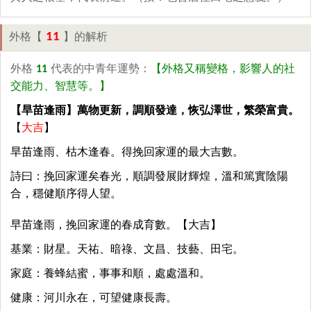
11
外格【
】的解析
外格
11
代表的中青年運勢：
【外格又稱變格，影響人的社
交能力、智慧等。】
【旱苗逢雨】萬物更新，調順發達，恢弘澤世，繁榮富貴。
【
大吉
】
旱苗逢雨、枯木逢春。得挽回家運的最大吉數。
詩曰：挽回家運矣春光，順調發展財輝煌，溫和篤實陰陽
合，穩健順序得人望。
早苗逢雨，挽回家運的春成育數。【大吉】
基業：財星。天祐、暗祿、文昌、技藝、田宅。
家庭：養蜂結蜜，事事和順，處處溫和。
健康：河川永在，可望健康長壽。