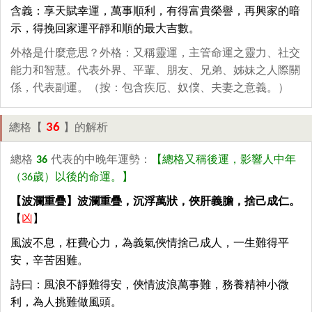
含義：享天賦幸運，萬事順利，有得富貴榮譽，再興家的暗
示，得挽回家運平靜和順的最大吉數。
外格是什麼意思？外格：又稱靈運，主管命運之靈力、社交
能力和智慧。代表外界、平輩、朋友、兄弟、姊妹之人際關
係，代表副運。（按：包含疾厄、奴僕、夫妻之意義。）
36
總格【
】的解析
總格
36
代表的中晚年運勢：
【總格又稱後運，影響人中年
（36歲）以後的命運。】
【波瀾重疊】波瀾重疊，沉浮萬狀，俠肝義膽，捨己成仁。
【
凶
】
風波不息，枉費心力，為義氣俠情捨己成人，一生難得平
安，辛苦困難。
詩曰：風浪不靜難得安，俠情波浪萬事難，務養精神小微
利，為人挑難做風頭。