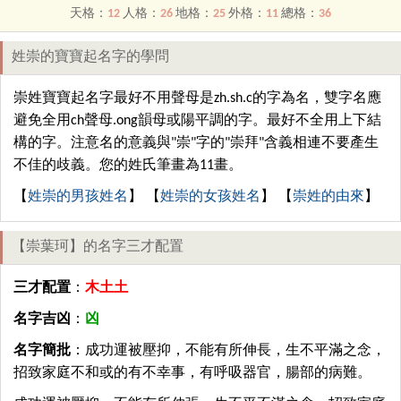
天格：
12
人格：
26
地格：
25
外格：
11
總格：
36
姓崇的寶寶起名字的學問
崇姓寶寶起名字最好不用聲母是zh.sh.c的字為名，雙字名應
避免全用ch聲母.ong韻母或陽平調的字。最好不全用上下結
構的字。注意名的意義與"崇"字的"崇拜"含義相連不要產生
不佳的歧義。您的姓氏筆畫為11畫。
【
姓崇的男孩姓名
】 【
姓崇的女孩姓名
】 【
崇姓的由來
】
【崇葉珂】的名字三才配置
三才配置
：
木土土
名字吉凶
：
凶
名字簡批
：成功運被壓抑，不能有所伸長，生不平滿之念，
招致家庭不和或的有不幸事，有呼吸器官，腸部的病難。