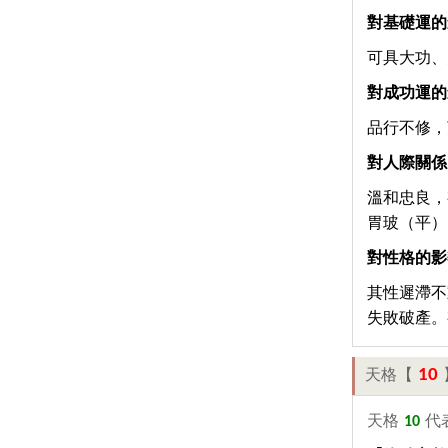
對基礎運的
可具大功、
對成功運的
品行不修，
對人際關係
溫和忠良，
胃玻（平）
對性格的影
其性遲滯不
失敗破產。
10
天格【
天格
10
代