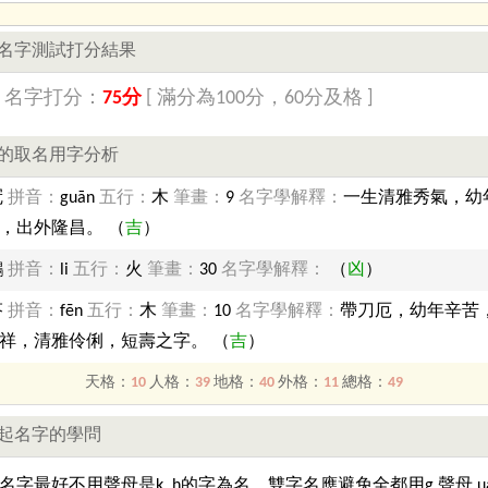
名字測試打分結果
】名字打分：
75分
[ 滿分為100分，60分及格 ]
的取名用字分析
冠
拼音：
guān
五行：
木
筆畫：
9
名字學解釋：
一生清雅秀氣，幼
，出外隆昌。 （
吉
）
鸝
拼音：
li
五行：
火
筆畫：
30
名字學解釋：
（
凶
）
芬
拼音：
fēn
五行：
木
筆畫：
10
名字學解釋：
帶刀厄，幼年辛苦
祥，清雅伶俐，短壽之字。 （
吉
）
天格：
10
人格：
39
地格：
40
外格：
11
總格：
49
起名字的學問
名字最好不用聲母是k..h的字為名，雙字名應避免全都用g.聲母.u