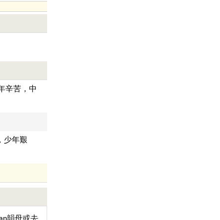
年辛苦，中
，少年艱
an韻母或去