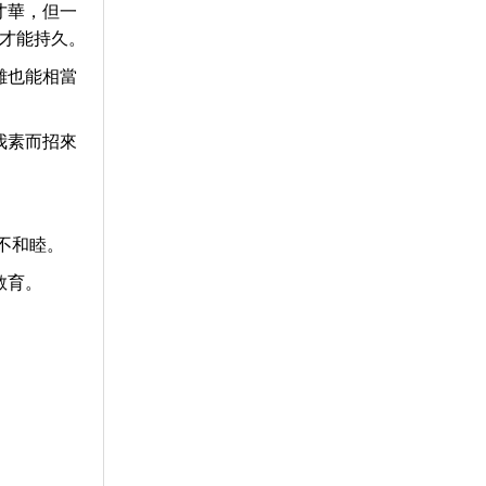
才華，但一
才能持久。
難也能相當
我素而招來
。
不和睦。
教育。
。