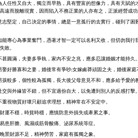
為人任性又自大，獨立而早熟，具有豐富的想像力，具有天賦的
高遠而脫離現實，因而陷入不務正業的人亦有之，正派經營成功
意志堅定，自己決定的事情，總是一意孤行的去實行，碰到了困
如能專心為事業奮鬥，憑著才智一定可以名利又收，但切勿我行
失敗。
不甚圓滿，夫妻多爭執，家內不安之兆，應多忍讓婚姻才能持久
男娶好勝寡和之妻，婚後常有爭吵;女嫁鹵莽頑固之夫，婚後家庭
男孩較多，個性較為孤獨，長大後父母意見不和，應多給予愛的
社交與外緣皆不錯，但不宜過份自大，以免遭到別人的反感打擊
不重視物質好壞只顧追求理想，精神常在不安定中。
：財運不穩，時貧時穩，應慎防意外損失或牽累之事。
：易患肝膽、風濕或筋骨酸痛、泌尿系統等症。
：晚景財源不足，精神勞苦，家庭有孤獨之象。