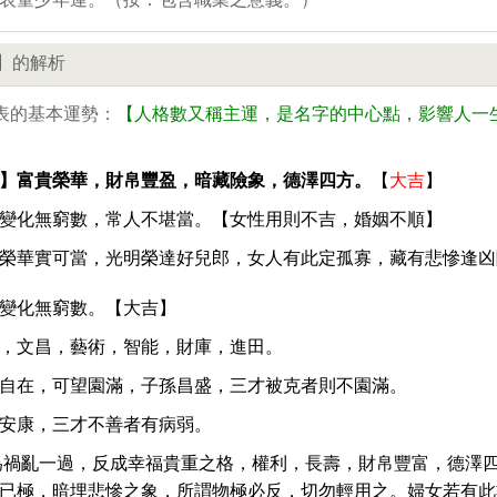
表童少年運。（按：包含職業之意義。）
】的解析
表的基本運勢：
【人格數又稱主運，是名字的中心點，影響人一
】富貴榮華，財帛豐盈，暗藏險象，德澤四方。
【
大吉
】
變化無窮數，常人不堪當。【女性用則不吉，婚姻不順】
榮華實可當，光明榮達好兒郎，女人有此定孤寡，藏有悲慘逢凶
變化無窮數。【大吉】
，文昌，藝術，智能，財庫，進田。
自在，可望園滿，子孫昌盛，三才被克者則不園滿。
安康，三才不善者有病弱。
為禍亂一過，反成幸福貴重之格，權利，長壽，財帛豐富，德澤
已極，暗埋悲慘之象，所謂物極必反，切勿輕用之。婦女若有此