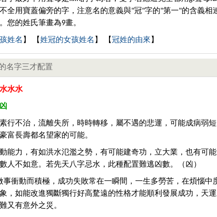
不全用寶蓋偏旁的字，注意名的意義與"冠"字的"第一"的含義相
。您的姓氏筆畫為9畫。
孩姓名
】 【
姓冠的女孩姓名
】 【
冠姓的由來
】
的名字三才配置
水水水
凶
素行不治，流離失所，時時轉移，屬不遇的悲運，可能成病弱短
豪富長壽都名望家的可能。
動能力，有如洪水氾濫之勢，有可能建奇功，立大業，也有可能
數人不如意。若先天八字忌水，此種配置難逃凶數。（凶）
做事衝動而積極，成功失敗常在一瞬間，一生多勞苦，在煩惱中
象，如能改進獨斷獨行好高騖遠的性格才能順利發展成功，天運
難又有意外之災。