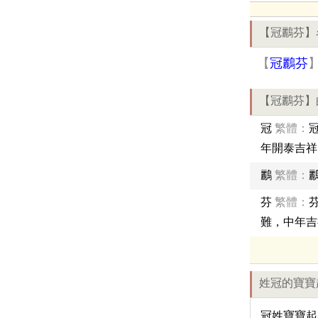
【冠鸝芬】
【
冠鸝芬
【冠鸝芬】
冠
繁體：
年開泰吉祥
鸝
繁體：
芬
繁體：
難，中年吉
姓冠的寶寶
冠姓寶寶起