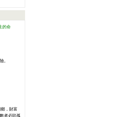
生的命
險。
四鄉，財富
數者必陷孤