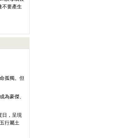
連不要產生
命孤獨。但
成為豪傑、
度日，呈現
五行屬土