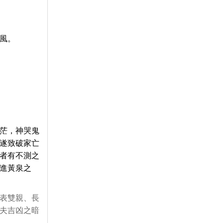
風。
茫，神哭鬼
遂致破家亡
者有不測之
進黃泉之
表雙親、長
夫吉凶之暗