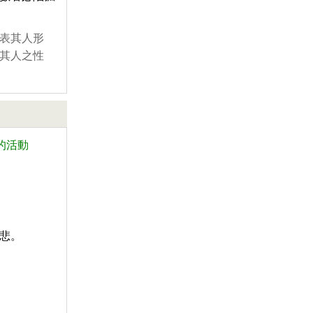
表其人形
其人之性
的活動
悲。