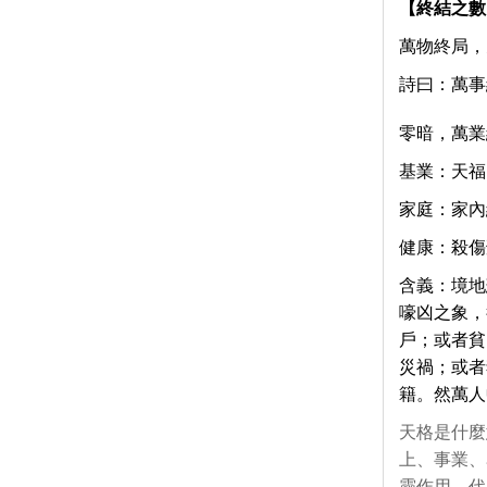
【終結之數
萬物終局，
詩曰：萬事
零暗，萬業
基業：天福
家庭：家內
健康：殺傷
含義：境地
嚎凶之象，
戶；或者貧
災禍；或者
籍。然萬人
天格是什麼
上、事業、