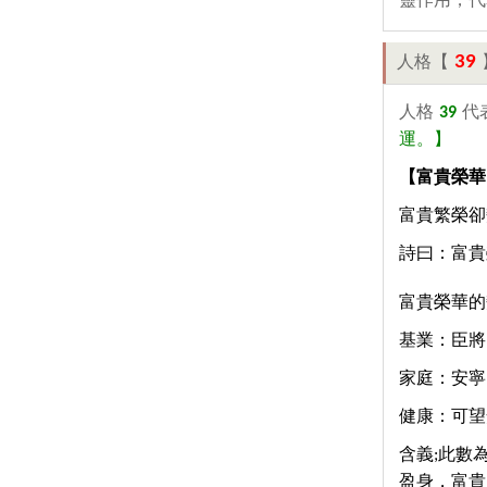
靈作用，代
39
人格【
人格
39
代
運。】
【富貴榮華
富貴繁榮卻
詩曰：富貴
富貴榮華的
基業：臣將
家庭：安寧
健康：可望
含義;此數
盈身，富貴