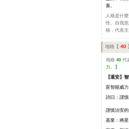
寡。
人格是什麼
性、自我意
格，代表主
40
地格【
地格
40
代
力。】
【退安】智
富智能威力
詩曰：謹慎
謹慎治安的
基業：將星