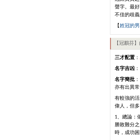
聲字。最好
不佳的歧義
【
姓冠的男
【冠鸝芬】
三才配置
：
名字吉凶
：
名字簡批
：
亦有出異常
有較強的活
偉人，但多
1、總論：
勝敗難分之
時，成功困