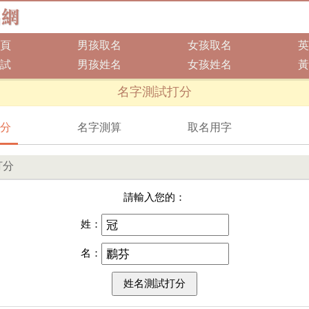
頁
男孩取名
女孩取名
英
試
男孩姓名
女孩姓名
黃
名字測試打分
分
名字測算
取名用字
打分
請輸入您的：
姓：
名：