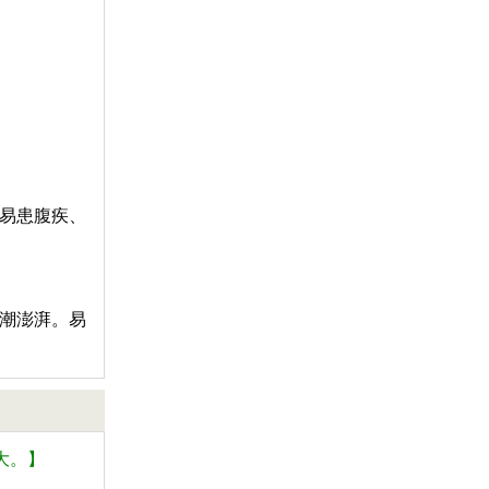
易患腹疾、
潮澎湃。易
大。】