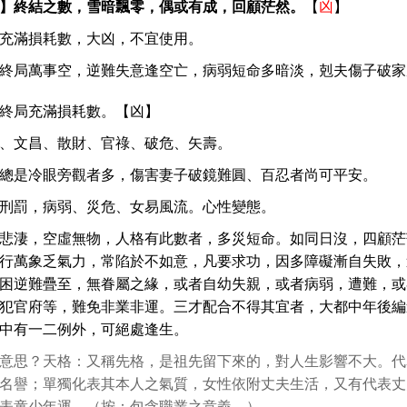
】終結之數，雪暗飄零，偶或有成，回顧茫然。
【
凶
】
充滿損耗數，大凶，不宜使用。
終局萬事空，逆難失意逢空亡，病弱短命多暗淡，剋夫傷子破家
終局充滿損耗數。【凶】
、文昌、散財、官祿、破危、矢壽。
總是冷眼旁觀者多，傷害妻子破鏡難圓、百忍者尚可平安。
刑罰，病弱、災危、女易風流。心性變態。
悲淒，空虛無物，人格有此數者，多災短命。如同日沒，四顧茫
行萬象乏氣力，常陷於不如意，凡要求功，因多障礙漸自失敗，
困逆難疊至，無眷屬之緣，或者自幼失親，或者病弱，遭難，或
犯官府等，難免非業非運。三才配合不得其宜者，大都中年後編
中有一二例外，可絕處逢生。
意思？天格：又稱先格，是祖先留下來的，對人生影響不大。代
名譽；單獨化表其本人之氣質，女性依附丈夫生活，又有代表丈