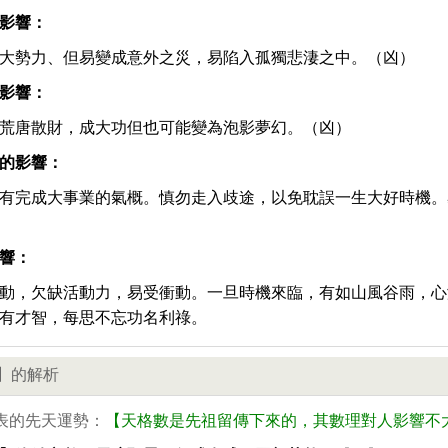
影響：
大勢力、但易變成意外之災，易陷入孤獨悲淒之中。（凶）
影響：
荒唐散財，成大功但也可能變為泡影夢幻。（凶）
的影響：
有完成大事業的氣概。慎勿走入歧途，以免耽誤一生大好時機。
響：
動，欠缺活動力，易受衝動。一旦時機來臨，有如山風谷雨，心
有才智，每思不忘功名利祿。
】的解析
表的先天運勢：
【天格數是先祖留傳下來的，其數理對人影響不