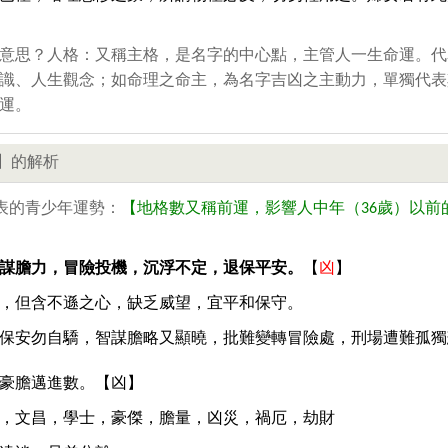
意思？人格：又稱主格，是名字的中心點，主管人一生命運。代
識、人生觀念；如命理之命主，為名字吉凶之主動力，單獨代表
運。
】的解析
表的青少年運勢：
【地格數又稱前運，影響人中年（36歲）以前
謀膽力，冒險投機，沉浮不定，退保平安。
【
凶
】
，但含不遜之心，缺乏威望，宜平和保守。
保安勿自驕，智謀膽略又顯曉，批難變轉冒險處，刑場遭難孤獨
豪膽邁進數。【凶】
，文昌，學士，豪傑，膽量，凶災，禍厄，劫財