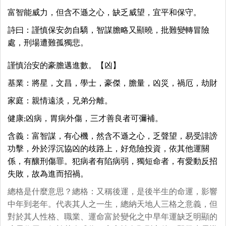
富智能威力，但含不遜之心，缺乏威望，宜平和保守。
詩曰：謹慎保安勿自驕，智謀膽略又顯曉，批難變轉冒險
處，刑場遭難孤獨悲。
謹慎治安的豪膽邁進數。【凶】
基業：將星，文昌，學士，豪傑，膽量，凶災，禍厄，劫財
家庭：親情遠淡，兄弟分離。
健康;凶病，胃病外傷，三才善良者可彌補。
含義：富智謀，有心機，然含不遜之心，乏聲望，易受誹謗
功擊，外於浮沉協凶的歧路上，好危險投資，依其他運關
係，有釀刑傷罪。犯病者有陷病弱，獨短命者，有愛動反招
失敗，故為進而招禍。
總格是什麼意思？總格：又稱後運，是後半生的命運，影響
中年到老年。代表其人之一生，總納天地人三格之意義，但
對於其人性格、職業、運命富於變化之中早年運缺乏明顯的