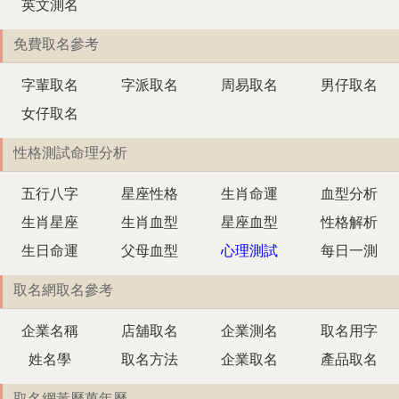
英文測名
免費取名參考
字輩取名
字派取名
周易取名
男仔取名
女仔取名
性格測試命理分析
五行八字
星座性格
生肖命運
血型分析
生肖星座
生肖血型
星座血型
性格解析
生日命運
父母血型
心理測試
每日一測
取名網取名參考
企業名稱
店舖取名
企業測名
取名用字
姓名學
取名方法
企業取名
產品取名