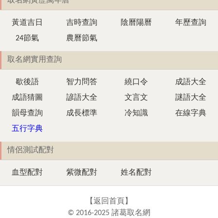
取名網黃歷萬年曆
黃道吉日
吉時查詢
陰曆陽曆
年歷查詢
24節氣
農曆節氣
取名網實用查詢
歇後語
智力問答
繞口令
成語大全
成語猜圖
諺語大全
文言文
謎語大全
韻母查詢
成長標準
冷知識
在線字典
五行字典
情侶測試配對
血型配對
紫微配對
姓名配對
【
返回首頁
】
© 2016-2025 諸葛取名網