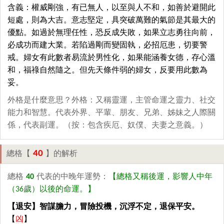
含義：權威剛強，有已無人，以至與人不和，如善於避開此
短處，則為大吉。意志堅定，具突破萬難的氣節是其最大的
優點。如過於無理任性，恐反成失敗，如果立志勇往向前，
必成功而建大業。若陷過剛而變固執，必招厄患，切要警
戒。婦女有此數者易流於男性化，如果能涵養女德，存心溫
和，福祿自然隨之。但先天條件弱的婦女，反要用此數為
妥。
外格是什麼意思？外格：又稱靈運，主管命運之靈力、社交
能力和智慧。代表外界、平輩、朋友、兄弟、姊妹之人際關
係，代表副運。（按：包含疾厄、奴僕、夫妻之意義。）
40
總格【
】的解析
總格
40
代表的中晚年運勢：
【總格又稱後運，影響人中年
（36歲）以後的命運。】
【退安】智謀膽力，冒險投機，沉浮不定，退保平安。
【
凶
】