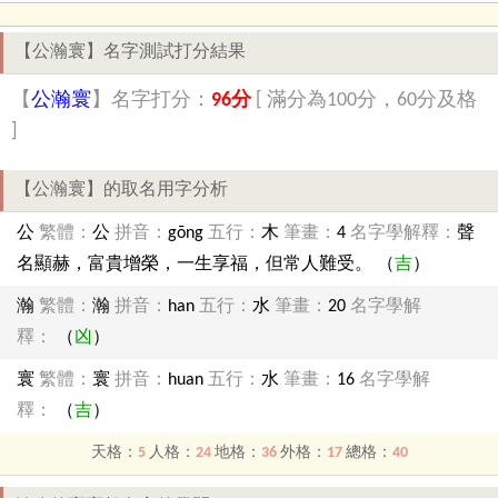
【公瀚寰】名字測試打分結果
【
公瀚寰
】名字打分：
96分
[ 滿分為100分，60分及格
]
【公瀚寰】的取名用字分析
公
繁體：
公
拼音：
gōng
五行：
木
筆畫：
4
名字學解釋：
聲
名顯赫，富貴增榮，一生享福，但常人難受。 （
吉
）
瀚
繁體：
瀚
拼音：
han
五行：
水
筆畫：
20
名字學解
釋：
（
凶
）
寰
繁體：
寰
拼音：
huan
五行：
水
筆畫：
16
名字學解
釋：
（
吉
）
天格：
5
人格：
24
地格：
36
外格：
17
總格：
40