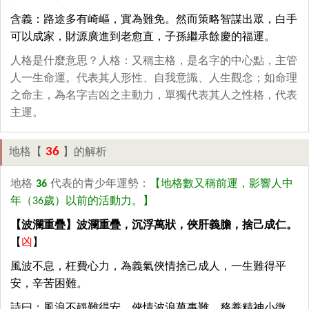
含義：路途多有崎嶇，實為難免。然而策略智謀出眾，白手
可以成家，財源廣進到老愈直，子孫繼承餘慶的福運。
人格是什麼意思？人格：又稱主格，是名字的中心點，主管
人一生命運。代表其人形性、自我意識、人生觀念；如命理
之命主，為名字吉凶之主動力，單獨代表其人之性格，代表
主運。
36
地格【
】的解析
地格
36
代表的青少年運勢：
【地格數又稱前運，影響人中
年（36歲）以前的活動力。】
【波瀾重疊】波瀾重疊，沉浮萬狀，俠肝義膽，捨己成仁。
【
凶
】
風波不息，枉費心力，為義氣俠情捨己成人，一生難得平
安，辛苦困難。
詩曰：風浪不靜難得安，俠情波浪萬事難，務養精神小微