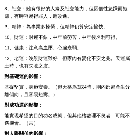
8、社交：雖有很好的人緣及社交能力，但因個性急躁而短
慮，有時容易得罪人，應改進。
9、精神：為事業多操勞，但精神仍算安定愉快。
10、財運：財運不錯，中年前勞苦，中年後名利可得。
11、健康：注意高血壓、心臟衰弱。
12、老運：晚景財運雖好，但家內有變化不安之兆。天運屬
土時，也有失敗之虞。
對基礎運的影響：
基礎堅實，身適安泰。（但天格為3或4時，則內部易產生分
離傾向，且容易短壽。）
對成功運的影響：
能實現希望的目的功名成就，但其他格數理不良者，可能不
遇機會。（吉）
對人際關係的影響：