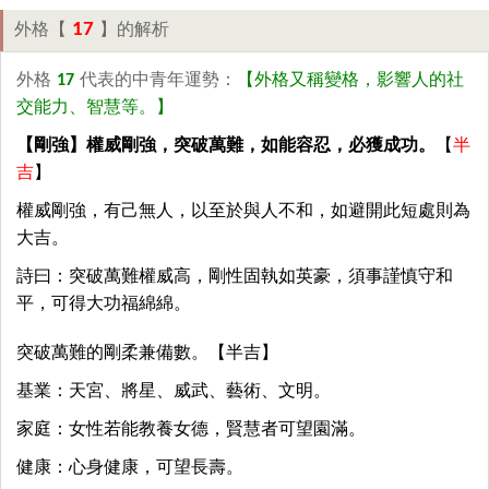
17
外格【
】的解析
外格
17
代表的中青年運勢：
【外格又稱變格，影響人的社
交能力、智慧等。】
【剛強】權威剛強，突破萬難，如能容忍，必獲成功。
【
半
吉
】
權威剛強，有己無人，以至於與人不和，如避開此短處則為
大吉。
詩曰：突破萬難權威高，剛性固執如英豪，須事謹慎守和
平，可得大功福綿綿。
突破萬難的剛柔兼備數。【半吉】
基業：天宮、將星、威武、藝術、文明。
家庭：女性若能教養女德，賢慧者可望園滿。
健康：心身健康，可望長壽。