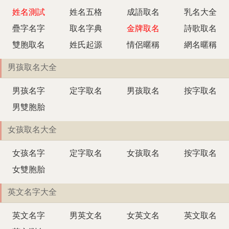
姓名測試
姓名五格
成語取名
乳名大全
疊字名字
取名字典
金牌取名
詩歌取名
雙胞取名
姓氏起源
情侶暱稱
網名暱稱
男孩取名大全
男孩名字
定字取名
男孩取名
按字取名
男雙胞胎
女孩取名大全
女孩名字
定字取名
女孩取名
按字取名
女雙胞胎
英文名字大全
英文名字
男英文名
女英文名
英文取名