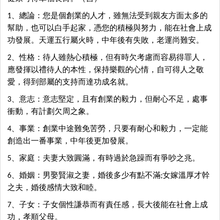
1、總論：您是個創業的人才，雖無法受到親友方面太多的
幫助，也可以白手起家，憑您的積極與努力，能在社會上成
功發展。天運五行屬火時，中年後有失敗，老運尚難安。
2、性格：待人雖熱心積極，但有時欠考慮而容易得罪人，
應發揮以禮待人的本性，保持樂觀的心情，自可得人之敬
愛，得到部屬的支持而達功成名就。
3、意志：意志堅定，且有創業的毅力，但耐心不足，處事
衝動，有計劃欠周之象。
4、事業：創業中途難免苦勞，只要有耐心和毅力，一定能
創造出一番事業，中年後更加發展。
5、家庭：夫妻大致圓滿，有時過於急躁而有爭吵之兆。
6、婚姻：男娶賢淑之妻，婚後多少有點不滿;女嫁溫厚才幹
之夫，婚後感情大致和睦。
7、子女：子女個性謙恭而有責任感，長大後能在社會上成
功，孝順父母。