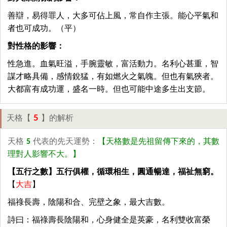
善辯，易得罪人，大多可佔上風，常自作主張。能心平氣和
者也可成功。（平）
對性格的影響：
性急進。血氣旺溢，手腕靈敏，富活動力。名利心甚重，智
謀才略具備，感情銳猛，有如燃火之氣魄。但也有氣狹者。
大都富有成功運，盛名一時。但也可能中途多生出支節。
5
天格【
】的解析
天格
5
代表的先天運勢：
【天格數是先祖留傳下來的，其數
理對人影響不大。】
【五行之數】五行俱權，循環相生，圓通暢達，福祉無窮。
【
大吉
】
福祿長壽，陰陽和合、完壁之象，最大吉數。
詩曰：福祿壽長陰陽和，心身健全是英豪，名利雙收富榮