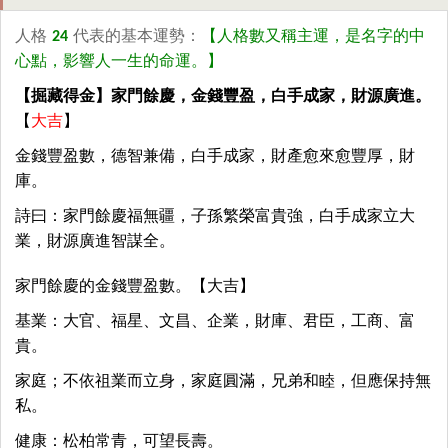
人格
24
代表的基本運勢：
【人格數又稱主運，是名字的中
心點，影響人一生的命運。】
【掘藏得金】家門餘慶，金錢豐盈，白手成家，財源廣進。
【
大吉
】
金錢豐盈數，德智兼備，白手成家，財產愈來愈豐厚，財
庫。
詩曰：家門餘慶福無疆，子孫繁榮富貴強，白手成家立大
業，財源廣進智謀全。
家門餘慶的金錢豐盈數。【大吉】
基業：大官、福星、文昌、企業，財庫、君臣，工商、富
貴。
家庭；不依祖業而立身，家庭圓滿，兄弟和睦，但應保持無
私。
健康：松柏常青，可望長壽。