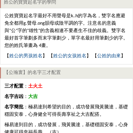
姓公的寶寶起名字的學問
公姓寶寶起名字最好不用聲母是k..h的字為名，雙字名應避
免全都用g.聲母.ong韻母或陰平調的字。注意名的意義
與"公"字的"雄性"的含義相連不要產生不佳的歧義。雙字名
最好首字筆劃多而末字筆劃少，單字名最好用筆劃少的字。
您的姓氏筆畫為 4畫。
【
姓公的男孩姓名
】 【
姓公的女孩姓名
】 【
公姓的由來
】
【公瀚寰】的名字三才配置
三才配置
：
土火土
名字吉凶
：
大吉
名字簡批
：極易達到希望的目的，成功發展飛黃騰達，基礎
穩固安泰，心身健全可得長壽享祉之大吉配搭。
極易達到目的，成功發展，飛黃騰達，基礎穩固安泰，心身
健康可得幸福長壽。（吉）