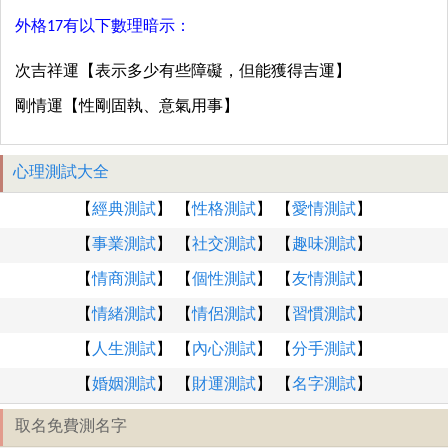
外格17有以下數理暗示：
次吉祥運【表示多少有些障礙，但能獲得吉運】
剛情運【性剛固執、意氣用事】
心理測試大全
【
經典測試
】 【
性格測試
】 【
愛情測試
】
【
事業測試
】 【
社交測試
】 【
趣味測試
】
【
情商測試
】 【
個性測試
】 【
友情測試
】
【
情緒測試
】 【
情侶測試
】 【
習慣測試
】
【
人生測試
】 【
內心測試
】 【
分手測試
】
【
婚姻測試
】 【
財運測試
】 【
名字測試
】
取名免費測名字