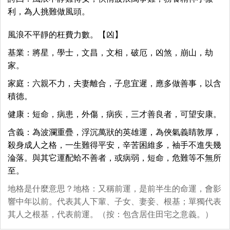
利，為人挑難做風頭。
風浪不平靜的枉費力數。【凶】
基業：將星，學士，文昌，文相，破厄，凶煞，崩山，劫
家。
家庭：六親不力，夫妻離合，子息宜遲，應多做善事，以含
積德。
健康：短命，病患，外傷，病疾，三才善良者，可望安康。
含義：為波瀾重疊，浮沉萬狀的英雄運，為俠氣義睛敦厚，
殺身成人之格，一生難得平安，辛苦困維多，袖手不進失幾
淪落。與其它運配蛤不善者，或病弱，短命，危難等不無所
至。
地格是什麼意思？地格：又稱前運，是前半生的命運，會影
響中年以前。代表其人下輩、子女、妻妾、根基；單獨代表
其人之根基，代表前運。（按：包含居住田宅之意義。）